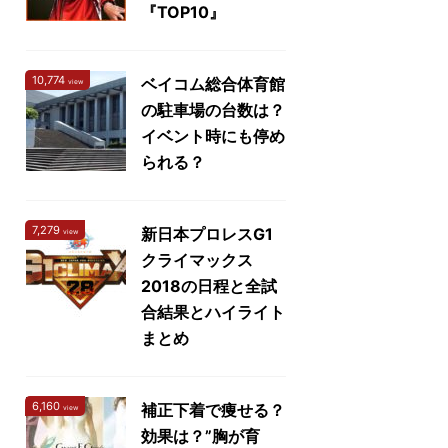
『TOP10』
10,774
ベイコム総合体育館
view
の駐車場の台数は？
イベント時にも停め
られる？
7,279
新日本プロレスG1
view
クライマックス
2018の日程と全試
合結果とハイライト
まとめ
6,160
補正下着で痩せる？
view
効果は？”胸が育