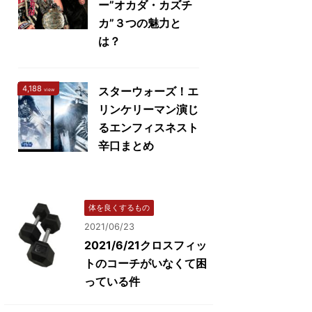
ー”オカダ・カズチ
カ”３つの魅力と
は？
4,188
スターウォーズ！エ
view
リンケリーマン演じ
るエンフィスネスト
辛口まとめ
体を良くするもの
2021/06/23
2021/6/21クロスフィッ
トのコーチがいなくて困
っている件