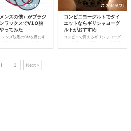
の料金や始め方などはコチラ
演劇部（照明係）の人間は青春時
2019/10/30
2019/5/31
人もやっている人気のクロス
代に運動をあまりしてこなかった
メンズの僕）がブラジ
コンビニヨーグルトでダイ
ットやってみた。料金や始め
ので、どのくらいまでやったらい
紹介 結論から言うと、クロ
いか分からないのです。そのうち
ンワックスでV.I.O脱
エットならギリシャヨーグ
ィットだけでは痩せない 昨
走るのに飽きて結局運動が続かな
やってみた
ルトがおすすめ
イエットトレーニング ...
い…。運動初心者、しかも30 ...
、メンズ脱毛のCMを目にす
コンビニで買えるギリシャヨーグ
うになりました。インターネ
ルトを食べ比べてどれが一番美味
のCMもありますし、少年誌
しいか？またダイエットや筋トレ
告にもメンズ脱毛でモテよう
に向いているか？体に良いか？な
と夏前にはよく目にしました
どを検証しています。
1
2
Next »
 僕は体毛は特に濃い方では
ので、特別気にしてはいなか
のですが妻の知り合いで「ブ
リアンワックス」をされてい
性がいると話を聞きました。
ブラジリアンワックスって何
？という疑問から、妻がブラ
ンワックスでV.I.Oライン
毛してもらった、と聞いて
うえ男も出来るのかな…？
いたところ、「できる！」と
頂いたので思いきっ ...