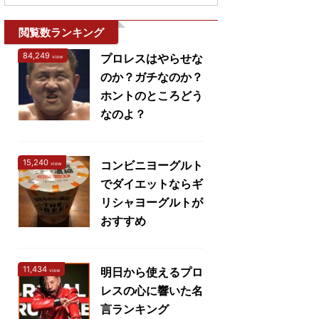
閲覧数ランキング
84,249
プロレスはやらせな
view
のか？ガチなのか？
ホントのところどう
なのよ？
15,240
コンビニヨーグルト
view
でダイエットならギ
リシャヨーグルトが
おすすめ
11,434
明日から使えるプロ
view
レスの心に響いた名
言ランキング