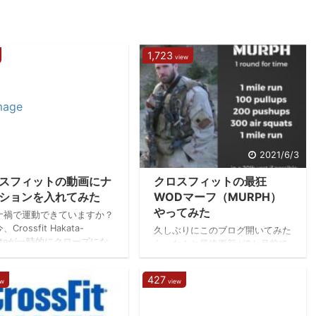
1,723
view
2021/6/8
2021/6/3
スフィットの動画にナ
クロスフィットの最狂
ションを入れてみた
WODマーフ（MURPH）
やってみた
ナ禍で運動できていますか？
Crossfit Hakata-
久しぶりにこのブログ開いてみた
gateが一時的にクローズにな
ら、なんと最終更新が2か月前で
おり運動する場所を失ってい
震えています。 諸事情があり更
。理由は大人の事情で書けな
新が滞っていましたが、またボチ
427
で直接話を聞きにきてくださ
ew
view
ボチ加筆していこうと思います。
 動画にナレーションを入れ
先日、クロスフィット史上で最も
た 動画編集アプリを入れて
過酷なWOD”MURPH”に挑戦して