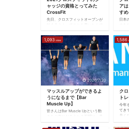
Benchmark Workoutsというもの
ング
ャッジの資格とってみた
アは
です。これを定期的に行って成長
ら、
CrossFit
すめ
を記録することで自分がどれ ...
して .
先日、クロスフィットオープンが
日本
始まるよ！ってことを書いたんで
のあ
すけど、そのときついでにジャッ
トを
ジの資格も取ってみました。
人が
1,093
1,586
view
2021年のクロスフィットオープ
るこ
ンが始まるよ【Crossfit
ロス
Open2021】 普段のクロスフィッ
の話
トのワークアウトでは回数が指定
ロス
されています。 WOD1 3round
は服
for time 10 ground to overhead
です
95/65 10 burpee jump over この
うで
メニューだと95ポンド（男子の
ギア
2020/7/20
場合）のバーベルを床から頭の上
と「
マッスルアップができるよ
クロ
まで10回上げましょう、そのあと
トや
床に置いた ...
など
うになるまで【Bar
トレ
とも
Muscle Up】
今年
ロス
てき
皆さんはBar Muscle Upという動
...
暑く
きをご存じだろうか？百聞は一見
着で
にしかず、なのでコレです。 鉄
袖を
棒にぶら下がって、そのまま上半