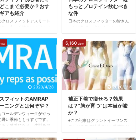
状態までもっていき少しだけジャ
の成果を発揮する場ですか
どこまで必要か？おす
もっとプロテイン飲むべき
ンプ（両足で）する。という ...
参加する人は一様にドキドキ
ギアも紹介
な件
..
のクロスフィットアスリート
日本のクロスフィッターの皆さん
なた、もしくはクロスフィッ
こんにちは。 クロスフィット、
始めてみようかな…、という
ブログで検索すると結構な確率で
このブログにたどり着いてい
このブログが上がってくるから、
6,160
view
view
とだと思います。 今日はク
知り合いにも見つかることが増え
フィットにおいての「ギア」
ました。クロスフィットの記事を
をしていこうと思います。ク
書こうにも僕自身ができない動き
フィットは体験だけなら身軽
も多いし、そもそもコーチでもな
装と運動靴だけで大丈夫なん
いのでコツなんて分からないから
けど、1か月、2か月と続くよ
です。 今日は技術のことより
あれば最低限買っておくべき
も、プロテインの話でもしようか
があります。 それは「靴」
と思います。 皆さんはプロテイ
2020/4/28
2020/3/19
グリップ」です。他にもベル
ン飲んでいますか？ 僕の通うボ
スフィットのAMRAP
補正下着で痩せる？効果
リストラップやニースリーブ
ックスでも飲んでいる方が多いの
もあるので僕の個人的主観と
ですが、話しているとボックスで
ーニングとは何ぞや？
は？”胸が育つ”は本当か嘘
にお送りしていきます。 ク
トレーニングした後だけ飲んでい
か？
もゴールデンウィークがやっ
フィット続けるなら買うべ
たり、そもそも苦手だから飲んで
て暑い季節ももうすぐです。
※この記事はグラントイーワンズ
い ...
なると薄着になり、体型を厚
のビジネスに勧誘された整体師が
隠せなくなります。いくら長
補正下着の効果や意味、形状記憶
着ても主張し続ける体型た
というものに調べて書いた記事で