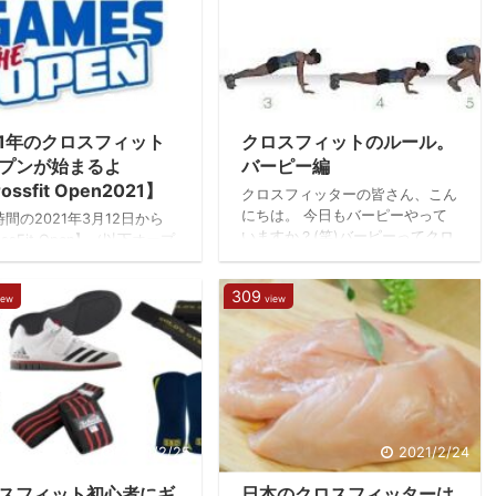
の動画にナレーションを入れ
きました。以前に書いた記事
ました。 特に技術的なこと
で”girl's wod"を紹介しました
ゃべるわけでもないです。こ
が、こちらのマーフは”Hero
初めてナレーションいれてみ
wod"というものです。 クロスフ
すけど、YouTuberってテ
ィットのMURPHの概要 なかなか
2021/3/30
2021/3/11
ョン高すぎですね。僕の声っ
の地獄ですね(笑)。ちなみに1マ
舌悪くて眠くなりますね。 2
21年のクロスフィット
クロスフィットのルール。
イルは1.6kmです。1.6km走って
りに投稿したんですけど、登
100回懸垂して、200回腕立て伏
プンが始まるよ
バーピー編
..
せして、300回スクワ ...
ossfit Open2021】
クロスフィッターの皆さん、こん
にちは。 今日もバーピーやって
間の2021年3月12日から
いますか？(笑)バーピーってクロ
ossFit Open】（以下オープ
スフィットの運動の中でもトップ
が始まります。 ※ワークアウ
クラスに疲れる有酸素運動ですよ
発表され次第、下部にどんど
309
ね。ただ、最もポピュラーな運動
iew
view
加していきます。目次から飛
なのでWODにもいろんなバージ
。※3/19,21.2ワークアウト
ョンで登場します。 今回は、こ
しました。 オープンとは世
のバーピーの基本的なルールを書
にあるクロスフィットのボッ
いていきます。 クロスフィット
に所属しているクロスフィッ
におけるバーピーのルールとは？
の共通ワークアウトで順位を
直立した状態（膝、腰が真っすぐ
ものです。簡単に言えば学生
になった状態）から、床に両手を
にあった運動能力テストみた
2021/2/25
2021/2/24
ついて足を伸ばして地面に胸を着
もんですね。 クロスフィッ
けます。そこから立って直立した
スフィット初心者にギ
日本のクロスフィッターは
達にとっては日頃のトレーニ