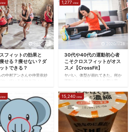
1,277
（笑） そこで夏までに何と
view
view
す。 先日、整体院の予約がない
たい！という方のためにオス
状態で事務作業を行っていたとこ
なのが脂肪燃焼トレーニング
ろ、飛び込みで女性が入ってき
て有名な「AMRAP」トレー
た。 うちのように表に値段も出
グです。 短時間で高負荷を
していない整体院に、いきなり入
くれるAMRAP AMRAPと
ってくるときは 痛くてしょうが
は「As Many
ない場合 時間があるのでマッサ
ds/Reps As Possible」の略
ージ感覚で来る場合 営業 この3
2020/2/5
2020/1/28
できる限り多くのラウンド/
パターンに限られてくる。営業さ
を繰り返す」という意味の頭
スフィットの効果と
30代や40代の運動初心者
んの場合は話を2，3分聞いてバ
とって「アムラ ...
イバイがほとんどである。（最近
痩せる？痩せない？ダ
こそクロスフィットがオス
はキャッシュレスや看板設置が多
ットできる？
スメ【CrossFit】
い） 今回は40代女性で「ちょ ...
ルの中村アンさんや仲里依紗
ヤバい、体型が崩れてきた。何か
がやっているクロスフィット
運動しないとな、そんな風に思っ
気上昇中です。 クロスフィ
ても運動なんか対してやってきて
トレーナーのAYAさんも情熱
いない僕みたいな”運動初心者”が
15,240
view
view
に出演したりと、一般の方に
選ぶものといえば…。 ランニン
名度が上がってきました。夏
グ ですね。お金もかからないし
けて身体を引き締めたい、ダ
運動靴さえあればいいっていう超
ットしたい人に「クロスフィ
お手軽な運動方法です。しかし、
で痩せる？痩せない？」とい
ここで問題が… いのうえ飽きる
問に5カ月間、身体を張って
し、どのくらいやったらいいか分
してきました。 クロスフィ
からない！ そう、僕みたいに元