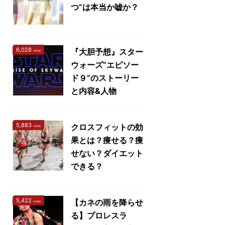
つ”は本当か嘘か？
6,028
『大胆予想』スター
view
ウォーズ”エピソー
ド９”のストーリー
と内容&人物
5,883
クロスフィットの効
view
果とは？痩せる？痩
せない？ダイエット
できる？
5,422
【カネの雨を降らせ
view
る】プロレスラ