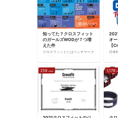
自分
福岡県久留米市に誕生しました。
てみ
すこしづつ会員さんも増えてきた
をし
のですが…。2021年5月19日に
れは
CrossFit Hakata Sixgateの唯一
たんで
のコーチが解雇され、責任者不在
2021/4/1
ンシ
ということで一時閉鎖となりまし
て活
知ってた？クロスフィット
20
た。 CrossFit Hakata Sixgateが
年ぶ
閉 ...
のガールズWODが７つ増
オー
録者 .
えた件
【Cr
クロスフィットにはベンチマーク
日本時
（基準）となるワークアウトがあ
【Cr
って、それらは女性の名前が付い
ン）
ているものが多く、ガールズ
トが
258
1,178
view
v
WODと呼ばれています。有名な
ん追
のがフラン、バーバラ、シンディ
んでね
とかですね。 毎回違うトレーニ
追加
ングメニューを組むことが特徴の
界中
クロスフィットですが、ルーチン
クス
化を防ぐメリットがあると同時
ター
に、自分の成長や現在位置なんか
競う
を把握しにくいデメリットもあり
時代
2021/3/9
ます。 その為にクロスフィット
いな
2021クロスフィットのジ
クロ
本部が提供しているのが、
ター