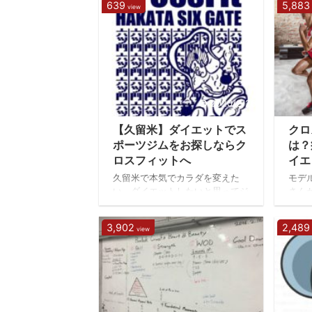
639
5,883
ち…
view
身を鉄棒の上までもっていく動き
かし
です。 この投稿をInstagramで
スメ
見る Hirohito
とし
Inoue(@hi6to_skywalker)がシェ
ニン
アした投稿 - 2020年 7月月8日午
与えて
後11時41分PDT これは僕が初め
いうの
てできた時の動画です。だいぶフ
Roun
ォームは汚いですが、なかなか上
2020/2/26
で「
がれなかったので嬉しいもんでし
回数
【久留米】ダイエットでス
クロ
た。 クロスフィットの中でも難
文字を
易度が高 ...
ポーツジムをお探しならク
は？
ロスフィットへ
イエ
久留米で本気でカラダを変えた
モデ
い、ダイエットしたいと思ってジ
さん
ムをお探しならクロスフィット博
が人
多SixGateがオススメです。 クロ
ット
3,902
2,489
view
スフィットと聞くと、テレビやメ
大陸
ディアでも名前は聞いたことある
も知
人も多くいますね。僕も最初は、
に向
めちゃくちゃきつそう 自分には
イエ
できなさそう って思っていまし
ット
たが、今では1年間通い続けてい
う疑
ます。クロスフィット始めたころ
検証