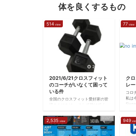
体を良くするもの
514
77
view
view
2021/6/23
2021/6/21クロスフィット
クロ
のコーチがいなくて困って
レー
いる件
コロ
私は今、
全国のクロスフィット愛好家の皆
Six
様こんにちは。 そして助けてく
って
ださい。僕たちには指導してくれ
ます
るコーチがいないです。これから
2,535
949
いの
view
vi
「野良クロスフィッター」となり
い。
そうです。※2021/6/21 CrossFit
てみ
Hakata Sixgateは2018年12月に