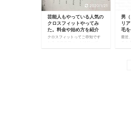
は1カ月ぐらい筋肉痛でベッドか
ット
2020/1/21
ら起きれないほどでした。クロス
芸能
芸能人もやっている人気の
男（
フィットというとハードなイメー
フィ
ジですが、女性に人気のスポーツ
方を
クロスフィットやってみ
リア
ジムです。 クロスフィットは芸
スフ
た。料金や始め方を紹介
毛を
能人の間でも有名で、中 ...
今のダ
クロスフィットってご存知です
最近
か？ クロスフィットはリーボッ
るよ
クが母体となっていて、アメリカ
ット
で2000年に生まれた日常動作
の広
（ファンクショナルムーブメン
ぜ！
ト）を中心に毎回異なったトレー
ね。
ニングを高い強度で行う欧米で大
ない
人気のファンクショナルトレーニ
った
ングプログラムです。 有名人で
ラジ
も愛好家は多く、中村アンさん、
る女
仲里依紗さんと中尾明慶さんはご
え？
夫婦で、土屋太鳳さんもクロスフ
なの
ィットで美ボディを維持するため
ジリア
にトレーニングを行っています。
を脱
そんなトレーニングを38歳で一
いの
児の父であるオッサンが始めてみ
と聞
たブログです。 クロスフィット
お返事