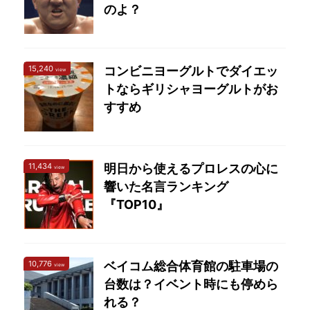
のよ？
か？とよく問われます
ロナウドが飲んでいるス
が、なぜか飽きずに見続
ポーツドリンクを飲んで
けている、いや見続けさ
みたのでご紹介します。
せられている魅力がプロ
クリスティアーノ・ロナ
15,240
コンビニヨーグルトでダイエッ
view
レスにあります。 そんな
ウドの体作りをサポート
トならギリシャヨーグルトがお
立派なプロレスオタクの
する会社とは？ クリステ
すすめ
私が、プロレス観戦デビ
ィアーノ・ロナウドは
ューをしたいあなたの為
2013年からハーバライフ
に「これだけ押さえてお
という会社からスポンサ
けば大丈夫！」な３つの
ーを受けている ...
11,434
明日から使えるプロレスの心に
view
...
響いた名言ランキング
『TOP10』
10,776
ベイコム総合体育館の駐車場の
view
台数は？イベント時にも停めら
れる？