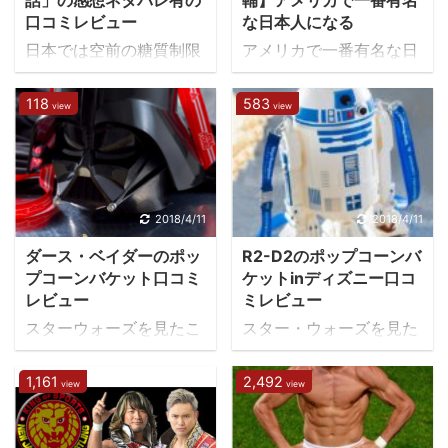
話」の感想ネタバレ有の
輔】アメリカで一番有名
っけ？」「黒い仮面のや
触れて来なかったんです
口コミレビュー
な日本人になる
う 世の自己啓発本やセ
て、業界の主役になった
つが持っているあれでし
が（笑）ただ、子育てを
...
...
日本では空前の糖質制限
アメリカで一番有名な日
ょ」といったレベルでは
していると「レゴって脳
ブームである、私もその
本人て誰だと思います？
おもちゃ屋さんにいった
の発達にいいらしいよ」
ブームに乗っかり13キロ
イチローでしょうか？ 宮
118
583
ところでどれが良いかは
なんて噂、聞いたことあ
view
view
のダイエットに成功した
崎駿さんでしょうか？ キ
わかりませんよね。 音の
りませんか？ちょっと気
んだけど、糖質って普通
ャリーぱみゅぱみゅでし
感じや、発光の仕方、価
になっていたときに友人
にスーパーやコンビニで
ょうか？ その誰でもな
格やお子さんの年齢に合
の息子さん（11歳）がレ
山ほど売られているし、
く、おそらくジョン・レ
わせておすすめしたいと
ゴを持っているところを
主食＝炭水化物、という
ノンの妻、オノ・ヨーコ
2018/4/11
2018/4/11
思います。 ライトセーバ
息子（5歳）が興味を持
常識に囚われている人間
でしょう。しかし、2018
ーのおもちゃは大きく分
ち、 「欲しい～」 なっ
ダース・ベイダーのポッ
R2-D2のポップコーンバ
は多い。 以前、「スーパ
年4月8日にアメリカで一
けると3種類 【スターウ
ちゃいますよね。しょう
プコーンバケット口コミ
ケットinディズニー口コ
ーサイズ・ミー」という
番有名な日本人はプロレ
ォーズ】ファンなら誰し
がないな～と買ってあげ
レビュー
ミレビュー
映画があったのをご存知
スラー中邑真輔になるで
も1本は持っている ...
たら効果があったのでご
スターウォーズを見たこ
スター・ウォーズを見た
だろうか？マクドナルド
しょう。中邑真輔って
...
とがない人もダース・ベ
ことがない人も「R2-
を30日間食べ続けた結果
誰？ってなりました？中
イダーは知っている！と
D2」を知っているとい
1,161
2,492
を映画にしたものに影響
邑真輔の紹介とその理由
view
view
いう方は多いのでないで
う方は多いのではないで
を受けて「甘くない砂糖
を説明します。 プロレス
しょうか？世界一有名な
しょうか？世界一有名な
の話」は作られたらし
ラー中邑真輔とは？ 名