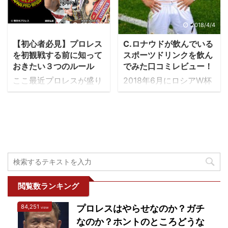
ダークヒーローです。 ス
マスコットキャラクター
い。 まぁ、ジャンクなも
前：中邑 真輔（なかむ
ターウォーズファンなら
に異論はないと思いま
のは食べ続けたらよくな
ら しんすけ） 身長：
ずとも一度は足を運んだ
す。 スター・ウォーズフ
2018/4/4
2018/4/4
いよってのは大体わかる
188cm 体重：105kg 生
ことのある「東京ディズ
ァンならずともいちど足
けど、一見ヘルシーに見
年月日：1980年2月24日
【初心者必見】プロレス
C.ロナウドが飲んでいる
ニーランド」では、パー
を運んだことのある東京
える食事でも糖分は結構
出身地：京都府中群 ...
を初観戦する前に知って
スポーツドリンクを飲ん
ク内のいたるところでポ
ディズニーランドでは至
おきたい３つのルール
でみた口コミレビュー！
含まれているから太る ...
ップコーンが売られてい
る所でポップコーンが売
ここ最近プロレスが盛り
2018年6月にロシアW杯
ますが、今回紹介するポ
られていますが、今回紹
上がっています。「プ女
が開催されますが、今や
ップコーンバケットは
介するポップコーンバケ
子」（プロレス好きな女
世界最高のサッカー選手
2017年12月に発売になっ
ットは2015年に発売にな
子の略）という言葉も生
と言えばクリスティアー
た「ダース・ベイダーの
った「R2-D2」ポップコ
まれるくらいのブームが
ノ・ロナウドでしょう。
ポップコーンバケット」
ーンバケット
起きており長年のプロレ
ヨーロッパ最優秀選手賞
（￥2,300）について書
（￥2,100）をご紹介し
スファンにしてみれば嬉
バロンドール5度の受賞
いていきます。 東京ディ
ます。 東京ディズニーラ
しい出来事です。 私は
に加え、端正な顔出ちと
ズニーランド”ダース・
ンド”R2-D2”ポップコー
38歳ですが小学校2年生
筋肉美はサッカーに興味
ベイダー”ポップコーン
ンバケット みんなのアイ
閲覧数ランキング
のころからプロレスにハ
のない人でも知っている
バケット どうしてスター
ドルR2-D2のポップコー
マり、そこから30年間見
と思います。 この体をど
ウォーズがデ ...
ンバケット ...
84,251
プロレスはやらせなのか？ガチ
view
続けています。30年も見
うやって作っているの
なのか？ホントのところどうな
続けてきて飽きないの
か？クリスティアーノ・