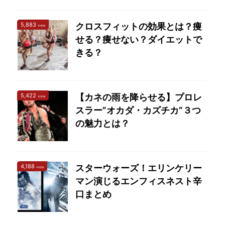
5,883
クロスフィットの効果とは？痩
view
せる？痩せない？ダイエットで
きる？
5,422
【カネの雨を降らせる】プロレ
view
スラー”オカダ・カズチカ”３つ
の魅力とは？
4,188
スターウォーズ！エリンケリー
view
マン演じるエンフィスネスト辛
口まとめ