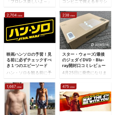
「プロレス楽しいよ～」
コンビニで買えるギリシ
と、人にオススメしてい
ャヨーグルトを食べ比べ
ると必ず「プロレスはや
てどれが一番美味しい
2,704
238
view
view
らせでしょ？」と聞かれ
か？またダイエットや筋
ることがあります。「み
トレに向いているか？体
んなもっと気軽に考えよ
に良いか？などを検証し
うよ！」と思うのです
ています。
が、生真面目な日本人は
2019/1/12
2018/5/18
マジックのネタを知りた
映画ハンソロの予習！見
スター・ウォーズ/最後
がる、みたいなものでし
る前に必ずチェックすべ
のジェダイDVD・Blu-
ょうか。 新日本プロレス
き１つのエピーソード
ray開封口コミレビュー
を代表とする日本のプロ
ハン・ソロを観る前に予
4月25日に発売になりま
レス団体は試合の勝敗や
習でスターウォーズシリ
したスターウォーズ/最
ストーリーが決まってい
ーズを鑑賞しようと思っ
後のジェダイDVD・Blu-
1,667
475
る、とは公表していませ
view
view
たらエピソードを全部見
rayですが、Amazonさ
ん。 しかし、世界一のプ
なきゃいけないのか？
んに予約しておいたのに
ロレス団体「WWE」は
と、思われるかもしれま
も関わらず26日に着とな
ストーリーがあり、勝敗
せんが、ハンソロ予習で
りました。昨今の運送業
が決まっていると公表し