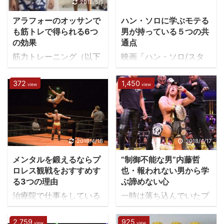
は必要ないでしょう。予
界のあおりを福岡の久留
2018/5/1
2018/4/28
ています。これはニュー
習するべき内容と評判を
米で味わっていますよ。
ヨーク取引証券所に上場
アラフォーのオッサンで
ハン・ソロに学ぶモテる
書いています。
普通、発売日に届けてく
しているので経営計画を
も筋トレで得られる6つ
男が持っている５つの共
れよ‥っとこんなところ
の効果
通点
公開しなければならない
で愚痴を垂れ流していた
か ...
筋力トレーニング（以下
映画「ハン・ソロ/スタ
らダークサイドにに落ち
筋トレ）をしています
ー・ウォーズ・ストーリ
かねませんね。 早速、ど
か？僕も３年前までは全
ー」が2018年6月29日に
372
1,450
んなもんか開封したいと
view
view
く筋トレしていませんで
公開されますが、毎年5
思います。 Amazonのの
した。何カ月かに１度、
月4日は『スターウォー
包装はいつも頑丈 毎度思
思い出したかのように市
ズの日』も近づいてきま
うんですが、Amazonの
民プールにいくぐらいで
したね。 スターウォーズ
包装って結構頑丈ですよ
した。 どうして筋トレし
の名台詞『May the
2018/4/18
2018/4/17
ね。こんなにガッツリ守
なかったのか？その必要
force be with you.（フ
らなくてもいいのではな
メンタルを鍛えるならプ
”制御不能な男”内藤哲
性を感じていなかったか
ォースと共にあらんこと
いかと思うんです ...
ロレス観戦をおすすめす
也・報われない男から学
ら。なんですが、今、筋
を）』をMay（5月）
る3つの理由
ぶ諦めない心
トレや運動をしていない
4th（4日）とかけて毎年
治療院で仕事をしている
一時は落ち込んでいたプ
人も同じかもしれません
5月4日をスターウォーズ
と色々な方が来院されま
ロレスも勢いを取り戻
ね。 その結果めっちゃ太
の日として日本記念日協
す。身体のケアはもちろ
し、最盛期に肉薄する売
2,759
925
view
view