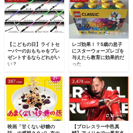
ってしまったのですが
会が2014年に記念日にし
んですが、仕事やご家族
上をあげている新日本プ
(笑) きっかけはダイエッ
ました。 映画「ハン・ソ
のこと、恋愛の話もされ
ロレス。どの業界にも言
トのために「とりあえず
ロ/スター・ウォーズ・
る方も多いです。 身体の
えますが、やはりスター
ジム」という単純なもの
ストーリー」での主人公
ケアだけでもいいのです
という存在が必要です
でしたが、３年間も続け
「ハン・ソロ」ですが旧
が、「病は気から」とい
が、今、日本のプロレス
2018/4/14
2018/4/14
ると筋トレが健康面に多
3部作でハリソンフォー
う言葉もあるようにスト
界で一番の注目選手が
くの影響を与えてくれた
ドが演じたキャラクター
【こどもの日】ライトセ
レゴ効果！？5歳の息子
レスが溜まって身体に不
「内藤哲也」選手です。
のでご紹介します。最後
のスピ ...
ーバーのおもちゃをプレ
にスターウォーズレゴを
調が出るなんてことは最
プロレス業界にも野球や
ゼントするならどれがい
与えたら教育に効果的だ
に僕のビフォーアフター
近よく聞きますね。「う
サッカーと同じく今年1
い？
った
...
つ病」なんてその典型で
年活躍した選手を称える
スターウォーズファンな
皆さんはレゴブロックで
はないでしょうか？ メン
「プロレス大賞」がある
ら何本でも欲しいライト
遊んだことはあります
387
2,474
タルが弱くて…というこ
のですが、そこで2016
view
view
セーバーのおもちゃです
か？ 昔は遊んでいた～と
とを相談されるのです
年、2017年と2年連続で
が、お子さんが「ライト
いう方も多いのではない
が、そんな方々にはプロ
MVPを受賞し、押しも押
セーバーが欲しい！」と
でしょうか？東大にもレ
レスを観戦することをお
されぬプロレス界の主役
言ったところで、 ご両親
ゴサークルなんてあるら
すすめしているのでその
に躍り出た内藤哲也選手
が「スターウォーズ見た
しいですから、老若男女
2018/4/11
2018/4/11
理由を紹介します。 １・
ですが、以前は不遇の時
ことないしな…」「ライ
問わず人気の商品です
メンタルブロックを外す
代をもがいていました。
映画「甘くない砂糖の
【プロレスラー中邑真
トセーバーって光る剣だ
ね。 僕はあんまりレゴに
ことをプロレスから学ぼ
不遇の時代を乗り越え