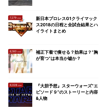
7,279
新日本プロレスG1クライマック
view
ス2018の日程と全試合結果とハ
イライトまとめ
6,160
補正下着で痩せる？効果は？”胸
view
が育つ”は本当か嘘か？
6,028
『大胆予想』スターウォーズ”エ
view
ピソード９”のストーリーと内容
&人物