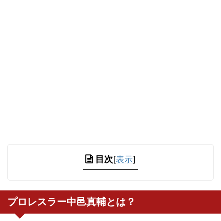
目次
[
表示
]
プロレスラー中邑真輔とは？