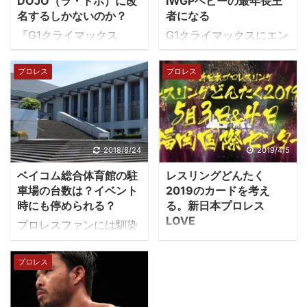
DOJO（ラ・ドホ）に改
IWGPヘビーの最年長王
名するしかないのか？
者になる
『G1クライマックス
G1クライマックスにエン
29』が絶賛開催中です。
トリーされず、G1期間中
我らの殿こと”荒武者”後
はノーコメントを貫き通
プロレス
プロレス
藤洋央紀は開幕戦で優勝
した鈴木みのるが、G1決
候補のジェイ・ホワイト
勝が行われた8月12日に
に劇勝しました。 しか
現IWGPヘビー級王座の
し、その後はジュース・
オカダ・カズチカを破
ロビンソンにあっさり負
り、IWGPヘビー級への
2018/8/24
2019/4/5
けてしまい、 「おや、修
タイトル挑戦をアピール
ベイコム総合体育館の駐
レスリングどんたく
行の成果は？」 「後藤の
し、挑戦が決まりまし
車場の台数は？イベント
2019のカードを考え
修行成果は長続きしな
た。 ラ・ミスティカから
時にも停められる？
る。新日本プロレス
い、付け焼刃」（ライガ
スリーパー、そしてゴッ
LOVE
プロレスファンには馴染
ー） などと酷い言われよ
チ式パイルドライバーで
今週末にはニューヨーク
みの深いベイコム総合体
うでした。 しかし、G1
完全勝利でしたね。その
で新日本プロレスのマジ
育館。新日本プロレスの
プロレス
はまだ始まったばかり殿
後マイクアピールもあり
ソンスクエアガーデンで
会場として人気が高く、
の成績も1勝1敗なので、
翌日に新日本プロレスイ
の興行が行われます。 井
レスラーの評価も上々で
まだまだ優勝の可能性も
ギリス大会でIWGPヘビ
上的には、メインのカー