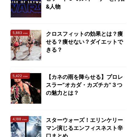
&人物
5,883
クロスフィットの効果とは？痩
view
せる？痩せない？ダイエットで
きる？
5,422
【カネの雨を降らせる】プロレ
view
スラー”オカダ・カズチカ”３つ
の魅力とは？
4,188
スターウォーズ！エリンケリー
view
マン演じるエンフィスネスト辛
口まとめ