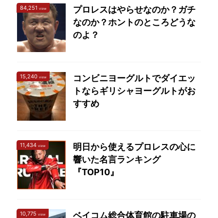
84,251
プロレスはやらせなのか？ガチ
スとNoahの対抗戦で井
view
なのか？ホントのところどうな
上亘とシングルマッチし
たのが印象的だった。 結
のよ？
果から言ってしまうと
「G1開幕戦でのセミファ
イナルにしてはつまらな
15,240
コンビニヨーグルトでダイエッ
view
い試合」だったと言わざ
トならギリシャヨーグルトがお
るを得ない。これなら鈴
すすめ
木みのるをG1に出した方
が ...
11,434
明日から使えるプロレスの心に
view
響いた名言ランキング
『TOP10』
10,775
ベイコム総合体育館の駐車場の
view