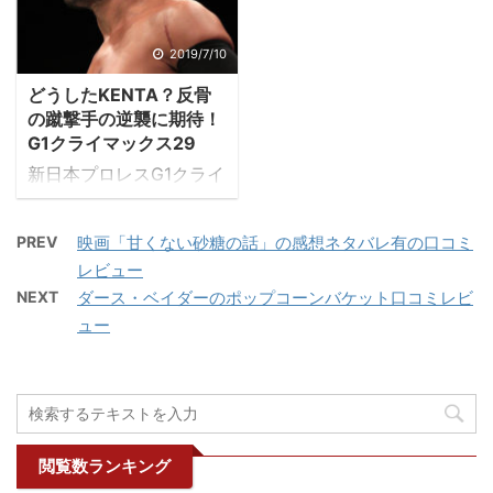
す。 そんなベイコム総合
あります。殿の第3戦は
ー級選手権試合が組まれ
ドはIWGPヘビー級チャ
体育館ってイベント時に
「内藤哲也」でした。 後
ました。 そしてイギリス
ンピオンのジェイ・ホワ
は駐車場ってどの程度で
2019/7/10
藤のコスチューム変化に
開催は鈴木みのるに圧倒
イトvsニュージャンパン
埋まってしまうのか？施
早速くいつく内藤哲也
的有利です。これは
どうしたKENTA？反骨
カップ覇者のオカダ・カ
設内で飲み物とか買える
G1シリーズから後藤は入
IWGPヘビーのタイトル
の蹴撃手の逆襲に期待！
ズチカと、 インターコン
のかをまとめてみまし
G1クライマックス29
場時に「LA ...
が移動し、最年 ...
チネンタルヘビー級タイ
た。 施設名 ベイコム総
新日本プロレスG1クライ
トルマッチは、内藤哲也
合体育館 所在地 〒660-
マックスが遂にアメリカ
（ｃ）vs飯伏幸太、 ブ
0805 兵庫県尼崎市西
で開催された。 「真夏の
リティッシュヘビー級選
長洲町1丁目4-1 電話 06-
PREV
映画「甘くない砂糖の話」の感想ネタバレ有の口コミ
最強戦士決定戦」の名に
手権試合のザックセイバ
6489-2027（ベイコム総
レビュー
ふさわしい激闘が1カ月
ーjr(C)vs棚橋弘至、 こ
合体育館内事務所） 月曜
NEXT
ダース・ベイダーのポップコーンバケット口コミレビ
以上繰り広げられます。
の3つのカードが注目で
休館 FAX 06-6489-
ュー
KENTAと言えば「ブサイ
す。 いのうえレスリング
2086（ベイコム総合体
クへの膝蹴り」「go 2
どんたくのカードを考え
育館内事務所） 月曜休館
sleep」など蹴り技が多
るとですよ！個人的には
駐車場 有（有料） ベイ
いのが魅力的なレスラー
第3試合の女子のROH戦
コ ...
である。NOAH時代の試
と、ダブルメインイベン
合はあまり見ていない
閲覧数ランキング
トの ...
が、いつか新日本プロレ