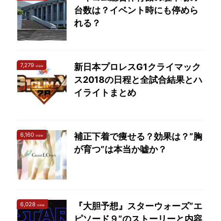
台数は？イベント時にも停めら
れる？
7,279
新日本プロレスG1クライマック
view
ス2018の日程と全試合結果とハ
イライトまとめ
6,160
補正下着で痩せる？効果は？”胸
view
が育つ”は本当か嘘か？
6,028
『大胆予想』スターウォーズ”エ
view
ピソード９”のストーリーと内容