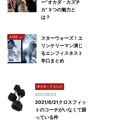
ー”オカダ・カズチ
カ”３つの魅力と
は？
4,188
スターウォーズ！エ
view
リンケリーマン演じ
るエンフィスネスト
辛口まとめ
体を良くするもの
2021/06/23
2021/6/21クロスフィッ
トのコーチがいなくて困
っている件