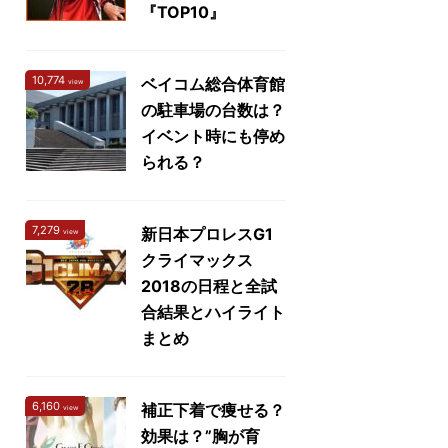
『TOP10』
10,774
ベイコム総合体育館
view
の駐車場の台数は？
イベント時にも停め
られる？
7,279
新日本プロレスG1
view
クライマックス
2018の日程と全試
合結果とハイライト
まとめ
6,160
補正下着で痩せる？
view
効果は？”胸が育