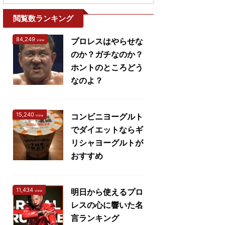
閲覧数ランキング
84,249
プロレスはやらせな
view
のか？ガチなのか？
ホントのところどう
なのよ？
15,240
コンビニヨーグルト
view
でダイエットならギ
リシャヨーグルトが
おすすめ
11,434
明日から使えるプロ
view
レスの心に響いた名
言ランキング