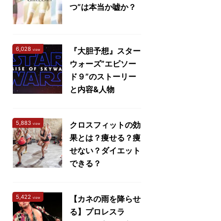
つ”は本当か嘘か？
6,028
『大胆予想』スター
view
ウォーズ”エピソー
ド９”のストーリー
と内容&人物
5,883
クロスフィットの効
view
果とは？痩せる？痩
せない？ダイエット
できる？
5,422
【カネの雨を降らせ
view
る】プロレスラ