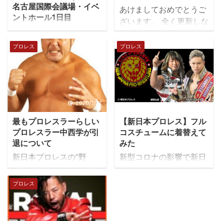
名古屋国際会議場・イベ
あけましておめでとうご
ントホール1日目
ざいます。 全く更新しな
ベスト・オブ・ザ・スー
いまま年が明けてしまい
パージュニア25｜5月26
ました。反省するととも
プロレス
プロレス
日(土)愛知・名古屋国際
に、今年はもっと記事を
会議場・イベントホール
更新していこうと思いま
大会レビュー。 今回はA
す。（最初だけの意気込
ブロックの４回戦目で
み） 2021年1月4日東京
す。 お客さんが入るとこ
ドームのメインで、遂に
2020/1/21
2020/4/23
んな感じです。後ろの方
飯伏幸太選手が二冠王者
最もプロレスラーらしい
【新日本プロレス】フル
がひな壇になっているの
になりました。 G1二連
プロレスラー中西学が引
コスチュームに着替えて
で後方からでも見やすそ
覇したのにIWGPを獲れ
退について
みた
うですね。 今回はAブロ
ないってのはおかしいで
新日本プロレスの”野
新型コロナの影響で新日
ックの４回戦 各ブロック
すよね。過去のG1覇者も
人”中西学選手が引退を
本プロレスは未だ試合が
８名で全７戦しますから
IWGPヘビーのベルトは
発表した。 中西選手と言
行われていない状態です
今日がちょうど折り返し
プロレス
巻いていますしね。（※
えばTwitterで＃モンスタ
が、ファンの為に「お家
です。これから脱落者が
殿もいずれ巻きます。中
ーモーニング で御馴染み
でフルコスチュームに着
生まれてきます。 これま
西選手だってG1制覇して
であるが、第三世代の中
替えてみた」という企画
でのAブロックの闘いは