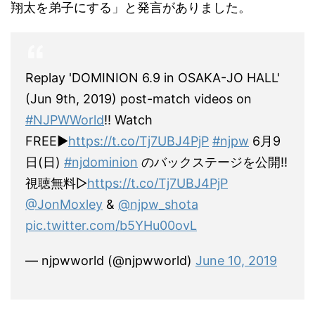
翔太を弟子にする」と発言がありました。
Replay 'DOMINION 6.9 in OSAKA-JO HALL'
(Jun 9th, 2019) post-match videos on
#NJPWWorld
!! Watch
FREE▶︎
https://t.co/Tj7UBJ4PjP
#njpw
6月9
日(日)
#njdominion
のバックステージを公開!!
視聴無料▷
https://t.co/Tj7UBJ4PjP
@JonMoxley
&
@njpw_shota
pic.twitter.com/b5YHu00ovL
— njpwworld (@njpwworld)
June 10, 2019