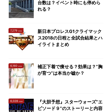
台数は？イベント時にも停めら
れる？
7,279
新日本プロレスG1クライマック
view
ス2018の日程と全試合結果とハ
イライトまとめ
6,160
補正下着で痩せる？効果は？”胸
view
が育つ”は本当か嘘か？
6,028
『大胆予想』スターウォーズ”エ
view
ピソード９”のストーリーと内容