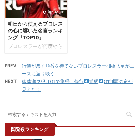
から時間かかったし…）
でも最初に頭角を現して
が始まりました。 その名
こちら。 2018年5月18日
飯伏選手が二冠王者にな
きたことでも有名であ
の通り、家で入場時のコ
2019/9/10
(金)東京・後楽園ホール
ったことは喜ばしいこと
る。 朝だ
取り過ぎ
スチュームに着替えると
レビュー 2018年5月20
ですが、ひとつ懸念があ
明日から使えるプロレス
モンスターパ ニック
いうものです。最初はモ
日(日)静岡・キラメッセ
の心に響いた名言ランキ
ります ...
係りのおばちゃんも苦笑
ノマネ芸人さんから棚橋
ぬまづレビュー ...
ング『TOP10』
い
だけど凄いゼ福岡
弘至（本物）にバトンが
プロレスラーが何度やら
モンスターモー ニング
回ってきたようです。 #
れても立ち上がる姿にフ
感謝の気持ちで☆
お家でフルコスチューム
ァンは勇気をもらいま
いただくドン＆ おはよう
に着替えてみた Twitter
PREV
行儀が悪く順番を待てないプロレスラー棚橋弘至がエ
す。プロレスラーは常に
ドン
...
だと上裸がひっかかった
ースに返り咲く
情熱を持って生きてい
のでフルバージョン
NEXT
後藤洋央紀はG1で復帰！修行
覚醒
G1制覇の道が
る。 あるものは過去との
↓https://t.co/UJKxrf4Z
見えた！
決別のため、またあるも
Fv さて#プロレス 見れな
のは頂上を目指すため…
い日々で悲しいので ここ
群雄割拠の日本プロレス
は夢を見たい！ 無謀なの
界においてもがき続ける
は分かっ ...
プロレスラーだからこそ
心に響く名言が生まれま
閲覧数ランキング
す。 というわけで、筆者