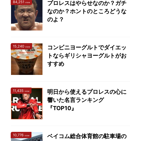
84,251
プロレスはやらせなのか？ガチ
の独断と偏見で選んだ感
view
なのか？ホントのところどうな
動した名言をTOP10を発
表します。 心に響いたプ
のよ？
ロレスラ―の名言ランキ
ング 第10位「何でも知
ってると思うなら、それ
15,240
コンビニヨーグルトでダイエッ
view
はもうすでに死んでいる
トならギリシャヨーグルトがお
ということだ。」カー
すすめ
ル・ゴッチ 言わずと知れ
た「プロレスの神様 ...
11,435
明日から使えるプロレスの心に
view
響いた名言ランキング
『TOP10』
10,776
ベイコム総合体育館の駐車場の
view