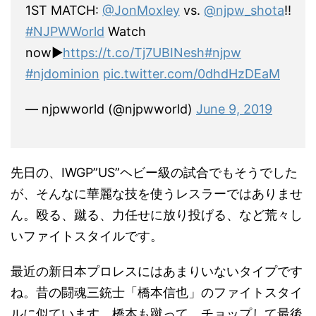
1ST MATCH:
@JonMoxley
vs.
@njpw_shota
!!
#NJPWWorld
Watch
now▶︎
https://t.co/Tj7UBINesh
#njpw
#njdominion
pic.twitter.com/0dhdHzDEaM
— njpwworld (@njpwworld)
June 9, 2019
先日の、IWGP”US”ヘビー級の試合でもそうでした
が、そんなに華麗な技を使うレスラーではありませ
ん。殴る、蹴る、力任せに放り投げる、など荒々し
いファイトスタイルです。
最近の新日本プロレスにはあまりいないタイプです
ね。昔の闘魂三銃士「橋本信也」のファイトスタイ
ルに似ています。橋本も蹴って、チョップして最後