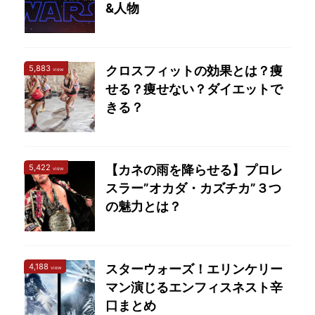
&人物
5,883
クロスフィットの効果とは？痩
view
せる？痩せない？ダイエットで
きる？
5,422
【カネの雨を降らせる】プロレ
view
スラー”オカダ・カズチカ”３つ
の魅力とは？
4,188
スターウォーズ！エリンケリー
view
マン演じるエンフィスネスト辛
口まとめ