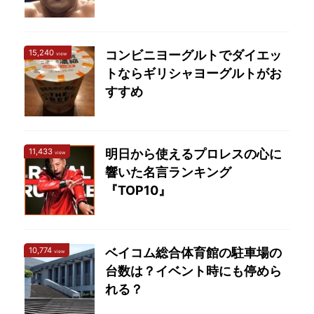
NJPW Togetherでファ
ンを楽しませてくれてい
ます。 もし、次の大会が
15,240
コンビニヨーグルトでダイエッ
view
開催されるとしたら
トならギリシャヨーグルトがお
「SAKURA GENESIS
すすめ
2020」なのですが、前
回大会の結果をふまえて
...
11,433
明日から使えるプロレスの心に
view
響いた名言ランキング
『TOP10』
10,774
ベイコム総合体育館の駐車場の
view
台数は？イベント時にも停めら
れる？