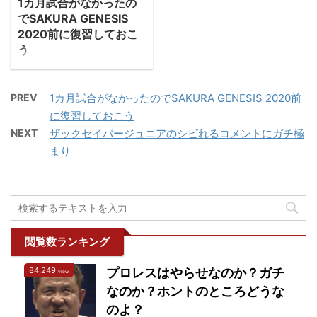
...
興奮した様子でした。 ...
1カ月試合がなかったの
いのが魅力的なレスラー
嵌め込んでくるわ。探さ
でSAKURA GENESIS
である。NOAH時代の試
ないで下さい#打倒ジェ
2020前に復習しておこ
合はあまり見ていない
イホワイト#修行あるの
う
が、いつか新日本プロレ
み
ヤマザキ春のパン祭りに
スとNoahの対抗戦で井
pic.twitter.com/gAvktR
並ぶ、、春のお祭り「ニ
上亘とシングルマッチし
Jq1w — 後藤 洋央紀
PREV
1カ月試合がなかったのでSAKURA GENESIS 2020前
ュージャパンカップ」が
たのが印象的だった。 結
Goto hirooki
に復習しておこう
新型コロナの影響を受け
果から言ってしまうと
(@510njpw) May 19,
NEXT
ザックセイバージュニアのシビれるコメントにガチ極
て吹っ飛んでしまい、も
「G1開幕戦でのセミファ
2019 後藤はどこへ行っ
まり
う3週間が経とうとして
イナルにしてはつまらな
てしまうのでしょうか？
います。本来ならニュー
い試合」だったと言わざ
2014年に発言した「荒武
ジャパンカップの優勝者
るを得ない。これなら鈴
者革命」と共にわれらが
が決まる週末で、両国対
木みのるをG1に出した方
殿の行 ...
会への機運も高まるとこ
が ...
ろですが、試合がないも
閲覧数ランキング
んですから何もないわけ
84,249
プロレスはやらせなのか？ガチ
です。 新日本プロレスも
view
NJPWWORLDで過去の
なのか？ホントのところどうな
試合を出してくれたり、
のよ？