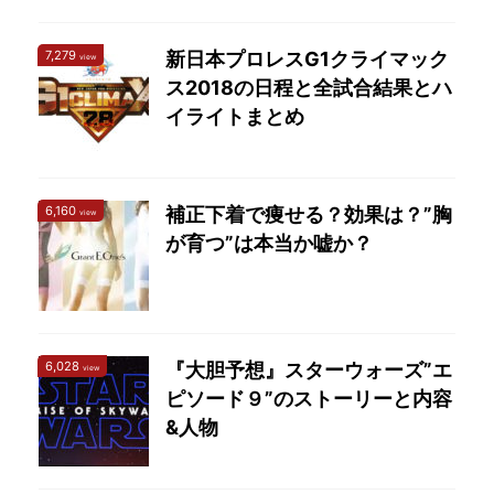
7,279
新日本プロレスG1クライマック
view
ス2018の日程と全試合結果とハ
イライトまとめ
6,160
補正下着で痩せる？効果は？”胸
view
が育つ”は本当か嘘か？
6,028
『大胆予想』スターウォーズ”エ
view
ピソード９”のストーリーと内容
&人物