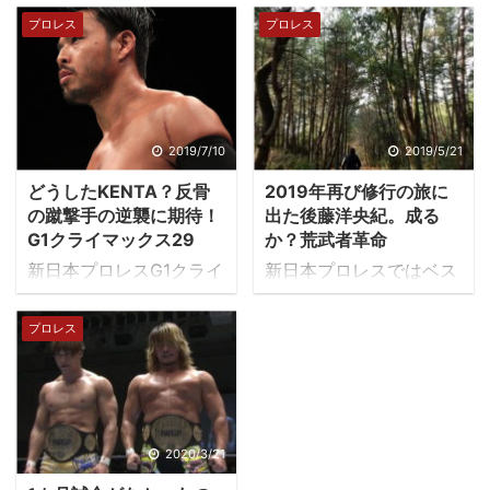
時にコスプレについてフ
ーとして言葉を発してい
プロレス
プロレス
ァン同士がTwitter上で小
かなければダメだと言い
競り合い（事態は収束し
続けてきた内藤とバレッ
ました。）を起こしてい
トクラブ入りして、バッ
ました。それについて新
クステージのコメントが
日本プロレスのメイ社長
さえわたるKENTAの史上
2019/7/10
2019/5/21
がオフィシャルサイトに
初の二冠戦である。 お互
どうしたKENTA？反骨
2019年再び修行の旅に
てコメントを発表しまし
いに一歩も譲らないのだ
の蹴撃手の逆襲に期待！
出た後藤洋央紀。成る
た。 【無料で読めま
が、それを僕の個人の感
G1クライマックス29
か？荒武者革命
す！】 メイ社長コラム
想とともに紹介しよう。
新日本プロレスG1クライ
新日本プロレスではベス
『ハロルドの部屋』更
KENTAと内藤はここから
マックスが遂にアメリカ
ト・オブ・ザ・スーパー
新！ 第52回は「コスプ
始まった 言わずもながら
で開催された。 「真夏の
ジュニア26が盛り上がっ
プロレス
レについて思うこと」
1.5東京ドームのメインで
最強戦士決定戦」の名に
ている真っ最中ですが、
https://t.co/9b96eQMz
内藤が二冠を獲って、お
ふさわしい激闘が1カ月
我らが「荒武者」こと後
vu#njkizuna #njpw #ハ
決まりの文句で締めよう
以上繰り広げられます。
藤洋央紀選手が意味深な
ロルドの部屋 #メイ社長
とした瞬間に乱入してき
KENTAと言えば「ブサイ
ツイートをしていまし
pic.twitter.com/f0O68M
たのがKENTAである。
クへの膝蹴り」「go 2
た。 危ぶめば道はなし。
2020/3/21
5QFG — 新日本プロレ
このときのバクステでは
sleep」など蹴り技が多
復活への最後のピース、