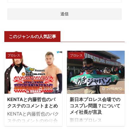
このジャンルの人気記事
プロレス
プロレス
2020/2/10
2019/6/12
KENTAと内藤哲也のバ
新日本プロレス会場での
クステのコメントまとめ
コスプレ問題？について
メイ社長が言及
KENTAと内藤哲也のバク
新日本プロレス
ステのコメントのやり合
「DOMINION大阪」大会
いが凄い。 常々、レスラ