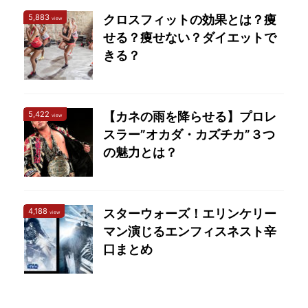
5,883
クロスフィットの効果とは？痩
view
せる？痩せない？ダイエットで
きる？
5,422
【カネの雨を降らせる】プロレ
view
スラー”オカダ・カズチカ”３つ
の魅力とは？
4,188
スターウォーズ！エリンケリー
view
マン演じるエンフィスネスト辛
口まとめ