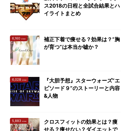
ス2018の日程と全試合結果とハ
イライトまとめ
6,160
補正下着で痩せる？効果は？”胸
view
が育つ”は本当か嘘か？
6,028
『大胆予想』スターウォーズ”エ
view
ピソード９”のストーリーと内容
&人物
5,883
クロスフィットの効果とは？痩
view
せる？痩せない？ダイエットで