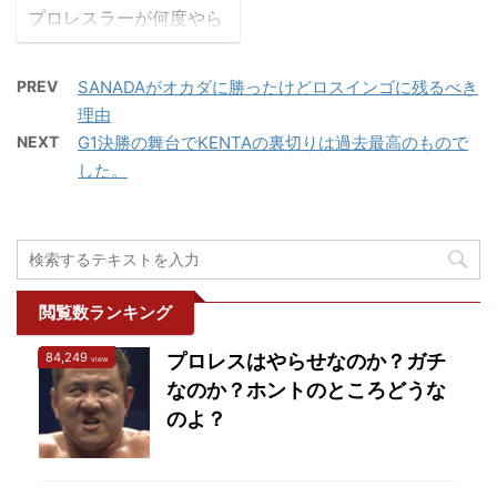
ことです。チャンピオン
っています。 2019年6月
「俺でよければ試合でる
プロレスラーが何度やら
は狙われる立場なので優
の大阪ドミニオン大会で
...
れても立ち上がる姿にフ
勝は難しい…というのが
の初登場からのコメント
ァンは勇気をもらいま
リーグ戦の定石なのです
をまとめてみました。
PREV
SANADAがオカダに勝ったけどロスインゴに残るべき
す。プロレスラーは常に
が1人も残っていないの
KENTAのコメント集 バ
理由
情熱を持って生きてい
は少し寂しいですね。 私
レットクラブ入りする前
NEXT
G1決勝の舞台でKENTAの裏切りは過去最高のもので
る。 あるものは過去との
の予想は田口監督です。
のコメント集（主にG1の
した。
決別のため、またあるも
プロレスの解説とはいか
とき） KENTAのコメン
のは頂上を目指すため…
に？ 今年から毎年
トG1クライマックス29
群雄割拠の日本プロレス
NJPWWORLDは全戦生
開幕前～KENTAのプロレ
界においてもがき続ける
中継で全試合実況解説付
スお見せします リハ ...
プロレスラーだからこそ
きになりました。去 ...
心に響く名言が生まれま
閲覧数ランキング
す。 というわけで、筆者
84,249
プロレスはやらせなのか？ガチ
の独断と偏見で選んだ感
view
なのか？ホントのところどうな
動した名言をTOP10を発
表します。 心に響いたプ
のよ？
ロレスラ―の名言ランキ
ング 第10位「何でも知