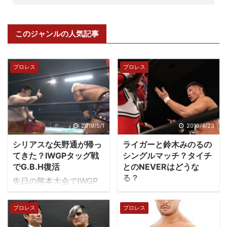
このジャンルの人気記事
プロレス
プロレス
2019/5/1
2019/4/23
シリアスな矢野通が帰っ
ライガーと鈴木みのるの
てきた？IWGPタッグ戦
シングルマッチ？タイチ
でG.B.H復活
とのNEVERはどうな
る？
先日の熊本大会でIWGP
タイチとライガーが
ヘビー級タッグ選手権が
NEVE王座で挑戦する、
行われました。始まる前
プロレス
プロレス
しないの話をしていた
は違和感がぬぐえない