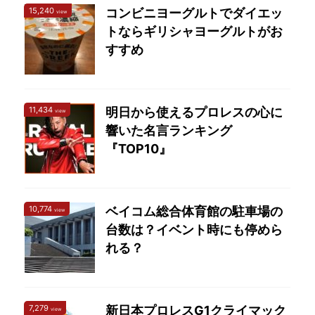
ってると思うなら、それ
15,240
コンビニヨーグルトでダイエッ
view
はもうすでに死んでいる
トならギリシャヨーグルトがお
ということだ。」カー
すすめ
ル・ゴッチ 言わずと知れ
た「プロレスの神様 ...
11,434
明日から使えるプロレスの心に
view
響いた名言ランキング
『TOP10』
10,774
ベイコム総合体育館の駐車場の
view
台数は？イベント時にも停めら
れる？
7,279
新日本プロレスG1クライマック
view