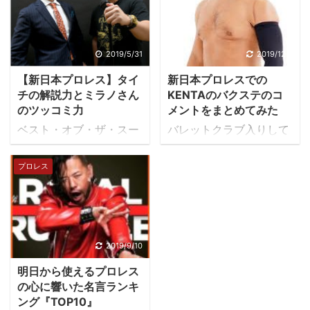
ら、因縁の鈴木みのると
と、申しておりました
の対決も匂わせてきまし
が…。 平成最後のタイト
たね。 世界の獣神と戦え
ルマッチ！矢野&真壁組
るのもあと7カ月程です
に違和感を感じずにはい
2019/5/31
2019/12/7
から、ライガーは休めな
られない件 見事にこちら
【新日本プロレス】タイ
新日本プロレスでの
さそうですね。 ライガー
の予想を裏切る試合にな
チの解説力とミラノさん
KENTAのバクステのコ
と鈴木みのるの因縁は12
りました！ お笑い要素は
のツッコミ力
メントをまとめてみた
年前の試合から ライガー
ナシ！これがグレートバ
ベスト・オブ・ザ・スー
バレットクラブ入りして
と鈴木みのるの因縁は
ッシュヒール！ この写真
パージュニア26も公式戦
からのKENTAのヒールっ
2002年のパンクラス大
でもそうですが、ここ２
を各ブロックあと2試合
ぷり、コメントっぷりが
会から始まりました。 当
プロレス
～３年の矢野選手はDVD
ずつを残して、決勝進出
盛り上がっています。対
時、パンクラスのリング
の宣伝、コラボしたレト
者はAブロック「石森太
戦相手をいじり仲間を褒
で鈴木みのるは佐々木健
ルトカレーの宣伝など、
二」「鷹木信悟」、Bブ
めたたえて観客を煽るス
介と対戦予定でしたが、
お笑い要素の強いキャラ
ロック「田口隆祐」「ウ
タイルが定着しつつあ
色々の都合で佐々木健介
クターで試合を行ってい
ィル・オスプレイ」の4
り、最初は否定的だった
2019/9/10
がキャンセルになり、当
ました。アマレスでは学
名に絞られました。 驚く
新日本プロレスのファン
時の社長とライガーが鈴
生チャンピオンになるな
明日から使えるプロレス
べきはこの4人とも現在
もすっかりKENTAのコメ
木みのるの元へ謝罪に伺
ど、輝かしい経歴を持っ
の心に響いた名言ランキ
「無冠」である、という
ントに注目するようにな
った際に、ライガーが
ング『TOP10』
て実力も ...