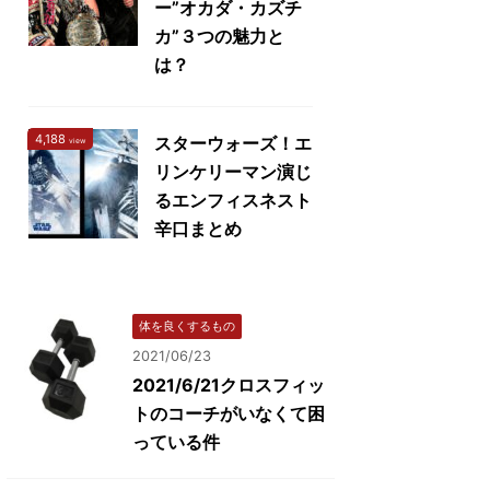
ー”オカダ・カズチ
カ”３つの魅力と
は？
4,188
スターウォーズ！エ
view
リンケリーマン演じ
るエンフィスネスト
辛口まとめ
体を良くするもの
2021/06/23
2021/6/21クロスフィッ
トのコーチがいなくて困
っている件