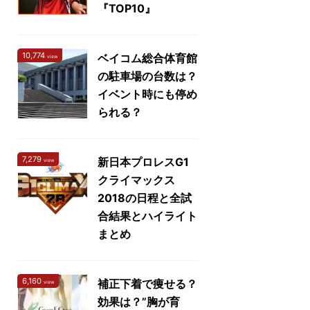
『TOP10』
10,774
ベイコム総合体育館
view
の駐車場の台数は？
イベント時にも停め
られる？
7,279
新日本プロレスG1
view
クライマックス
2018の日程と全試
合結果とハイライト
まとめ
6,160
補正下着で痩せる？
view
効果は？”胸が育