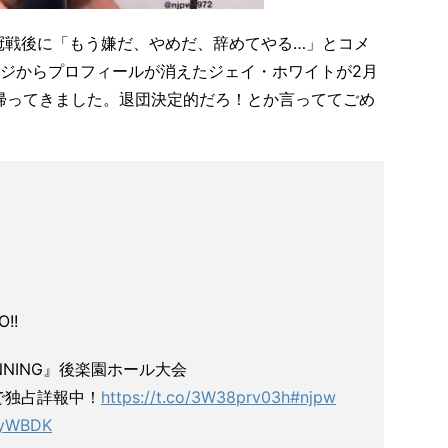
二冠戦後に「もう嫌だ、やめだ、辞めてやる…」とコメ
ジからプロフィールが消えたジェイ・ホワイトが2月
帰ってきました。退団決定的だろ！とか言っててごめ
!!
BEGINNING』後楽園ホール大会
で独占詳報中！
https://t.co/3W38prv03h
#njpw
2yWBDK