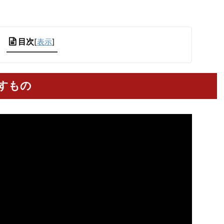
目次
[
表示
]
すもの