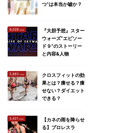
つ”は本当か嘘か？
6,028
『大胆予想』スター
view
ウォーズ”エピソー
ド９”のストーリー
と内容&人物
5,883
クロスフィットの効
view
果とは？痩せる？痩
せない？ダイエット
できる？
5,421
【カネの雨を降らせ
view
る】プロレスラ