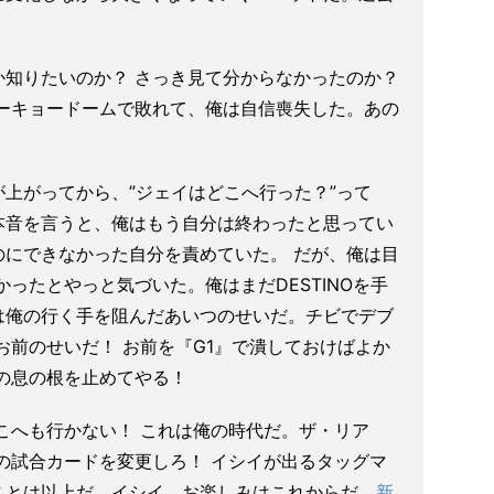
。
か知りたいのか？ さっき見て分からなかったのか？
トーキョードームで敗れて、俺は自信喪失した。あの
上がってから、”ジェイはどこへ行った？”って
本音を言うと、俺はもう自分は終わったと思ってい
のにできなかった自分を責めていた。 だが、俺は目
ったとやっと気づいた。俺はまだDESTINOを手
は俺の行く手を阻んだあいつのせいだ。チビでデブ
お前のせいだ！ お前を『G1』で潰しておけばよか
の息の根を止めてやる！
こへも行かない！ これは俺の時代だ。ザ・リア
の試合カードを変更しろ！ イシイが出るタッグマ
ことは以上だ。イシイ、お楽しみはこれからだ。
新