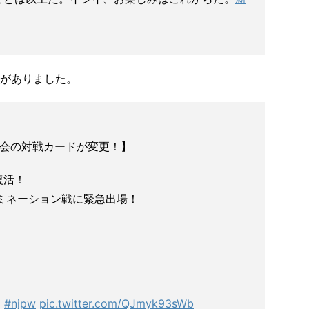
がありました。
園大会の対戦カードが変更！】
復活！
のイリミネーション戦に緊急出場！
g
#njpw
pic.twitter.com/QJmyk93sWb