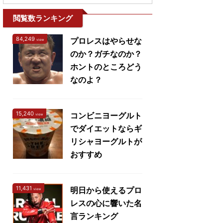
閲覧数ランキング
84,249
プロレスはやらせな
view
のか？ガチなのか？
ホントのところどう
なのよ？
15,240
コンビニヨーグルト
view
でダイエットならギ
リシャヨーグルトが
おすすめ
11,431
明日から使えるプロ
view
レスの心に響いた名
言ランキング