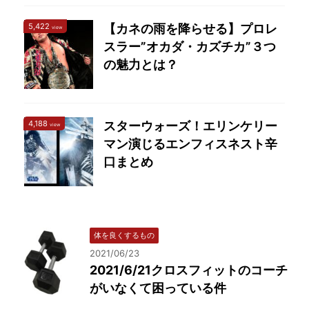
5,422
【カネの雨を降らせる】プロレ
view
スラー”オカダ・カズチカ”３つ
の魅力とは？
4,188
スターウォーズ！エリンケリー
view
マン演じるエンフィスネスト辛
口まとめ
体を良くするもの
2021/06/23
2021/6/21クロスフィットのコーチ
がいなくて困っている件