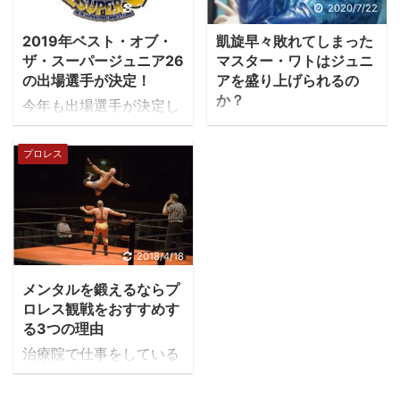
のは頂上を目指すため…
に違和感を感じずにはい
2019/5/10
2020/7/22
群雄割拠の日本プロレス
られない件 見事にこちら
2019年ベスト・オブ・
凱旋早々敗れてしまった
界においてもがき続ける
の予想を裏切る試合にな
ザ・スーパージュニア26
マスター・ワトはジュニ
プロレスラーだからこそ
りました！ お笑い要素は
の出場選手が決定！
アを盛り上げられるの
心に響く名言が生まれま
ナシ！これがグレートバ
か？
今年も出場選手が決定し
す。 というわけで、筆者
ッシュヒール！ この写真
川人拓来選手改め、マス
ました。年に一度のジュ
の独断と偏見で選んだ感
でもそうですが、ここ２
ター・ワトが海外遠征か
ニア選手の祭典！ベス
プロレス
動した名言をTOP10を発
～３年の矢野選手はDVD
ら帰ってきました。外国
ト・オブ・ザ・スーパー
表します。 心に響いたプ
の宣伝、コラボしたレト
人選手が日本に入国でき
ジュニア！今回で26回目
ロレスラ―の名言ランキ
ルトカレーの宣伝など、
ない中、いい起爆剤にな
となる大会です。 その出
ング 第10位「何でも知
お笑い要素の強いキャラ
ってくれると嬉しいです
場選手が発表されまし
ってると思うなら、それ
クターで試合を行ってい
ね。 プロレス好きのあな
た。髙橋ヒロムの電撃復
2018/4/18
はもうすでに死んでいる
ました。アマレスでは学
たも今年の夏はこのポー
帰はあるのか？オスプレ
ということだ。」カー
生チャンピオンになるな
メンタルを鍛えるならプ
ジングで写真に収まるこ
イは結局ヘビーなの？と
ル・ゴッチ 言わずと知れ
ど、輝かしい経歴を持っ
ロレス観戦をおすすめす
とが増えると思います。
か色々予想がありました
る3つの理由
た「プロレスの神様 ...
て実力も ...
しかし…、青いですね。
が…、 発表された出場選
治療院で仕事をしている
この髪色をキープするに
手は２０名！！過去最
と色々な方が来院されま
はかなりの負担（髪の
多！ ※2019年5月10日、
す。身体のケアはもちろ