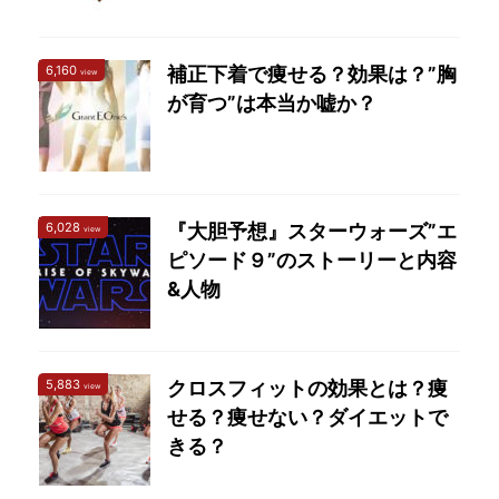
6,160
補正下着で痩せる？効果は？”胸
view
が育つ”は本当か嘘か？
6,028
『大胆予想』スターウォーズ”エ
view
ピソード９”のストーリーと内容
&人物
5,883
クロスフィットの効果とは？痩
view
せる？痩せない？ダイエットで
きる？