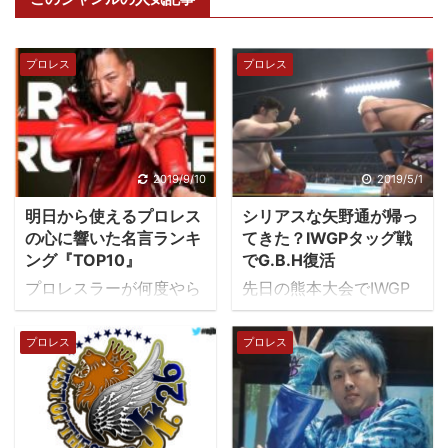
プロレス
プロレス
2019/9/10
2019/5/1
明日から使えるプロレス
シリアスな矢野通が帰っ
の心に響いた名言ランキ
てきた？IWGPタッグ戦
ング『TOP10』
でG.B.H復活
プロレスラーが何度やら
先日の熊本大会でIWGP
れても立ち上がる姿にフ
ヘビー級タッグ選手権が
ァンは勇気をもらいま
行われました。始まる前
プロレス
プロレス
す。プロレスラーは常に
は違和感がぬぐえない
情熱を持って生きてい
と、申しておりました
る。 あるものは過去との
が…。 平成最後のタイト
決別のため、またあるも
ルマッチ！矢野&真壁組