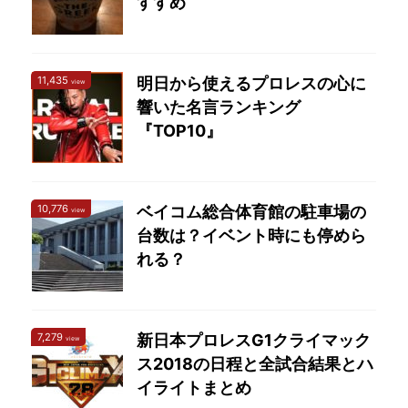
すすめ
ことをプロレスから学ぼ
う 世の自己啓発本やセ
...
11,435
明日から使えるプロレスの心に
view
響いた名言ランキング
『TOP10』
10,776
ベイコム総合体育館の駐車場の
view
台数は？イベント時にも停めら
れる？
7,279
新日本プロレスG1クライマック
view
ス2018の日程と全試合結果とハ
イライトまとめ