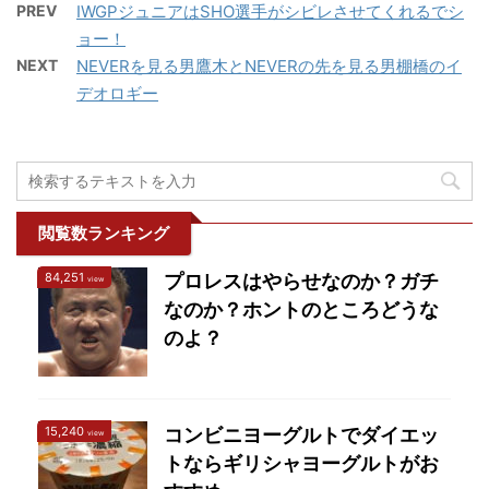
毛）がかかりそうです
エル・デスペラード選手
PREV
IWGPジュニアはSHO選手がシビレさせてくれるでシ
んですが、仕事やご家族
が、凱旋早々に敗れてし
が怪我、フリップ・ゴー
ョー！
のこと、恋愛の話もされ
まって今後どうなりそう
ドン選手がビザトラブル
NEXT
NEVERを見る男鷹木とNEVERの先を見る男棚橋のイ
る方も多いです。 身体の
なのか？を勝手に予想し
のため欠場。代わりに
デオロギー
ケアだけでもいいのです
て書いていきます。 凱旋
DOUKI、成田蓮がエント
が、「病は気から」とい
試合には勝ったが…相手
リーすることになりまし
う言葉もあるようにスト
はDOUKI選手 予告編か
た。 【『SUPER Jr.』出
レスが溜まって身体に不
ら竹林でカンフー的なコ
場選手変更のお知らせ】
調が出るなんてことは最
スチュームでアピールし
デス ...
近よく聞きますね。「う
閲覧数ランキング
ていたマスター・ワト ...
つ病」なんてその典型で
84,251
プロレスはやらせなのか？ガチ
はないでしょうか？ メン
view
なのか？ホントのところどうな
タルが弱くて…というこ
とを相談されるのです
のよ？
が、そんな方々にはプロ
レスを観戦することをお
すすめしているのでその
15,240
コンビニヨーグルトでダイエッ
view
理由を紹介します。 １・
トならギリシャヨーグルトがお
メンタルブロックを外す