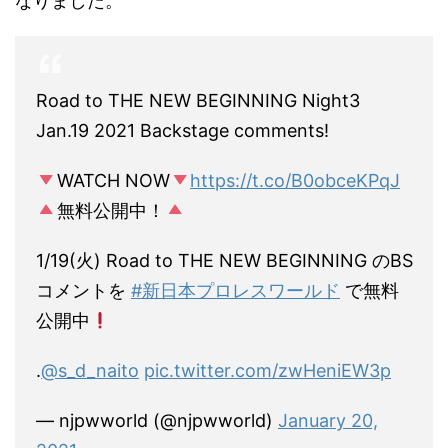
なりました。
Road to THE NEW BEGINNING Night3
Jan.19 2021 Backstage comments!
WATCH NOW
https://t.co/B0obceKPqJ
無料公開中！
1/19(火) Road to THE NEW BEGINNING のBS
コメントを
#新日本プロレスワールド
で無料
公開中
.
@s_d_naito
pic.twitter.com/zwHeniEW3p
— njpwworld (@njpwworld)
January 20,