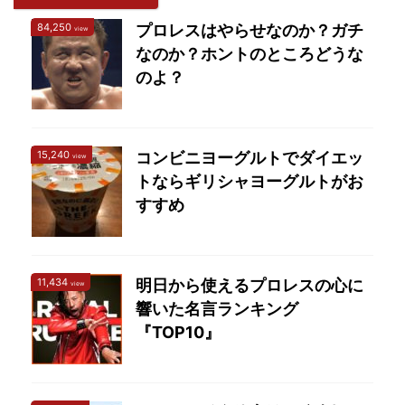
んですが、勝利マイクで
84,250
プロレスはやらせなのか？ガチ
「SANADAさん、帰って
view
なのか？ホントのところどうな
きたらもう1回しよう」
って発言していました
のよ？
が、1カ月で実現するっ
て結構早くないですか？
ただ、SANADAはオカダ
15,240
コンビニヨーグルトでダイエッ
view
に対してシングルマッチ
トならギリシャヨーグルトがお
5連敗中です。今度のど
すすめ
んたくで負けると”同一
カード ...
11,434
明日から使えるプロレスの心に
view
響いた名言ランキング
『TOP10』