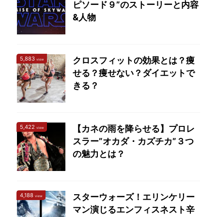
ピソード９”のストーリーと内容
&人物
5,883
クロスフィットの効果とは？痩
view
せる？痩せない？ダイエットで
きる？
5,422
【カネの雨を降らせる】プロレ
view
スラー”オカダ・カズチカ”３つ
の魅力とは？
4,188
スターウォーズ！エリンケリー
view
マン演じるエンフィスネスト辛