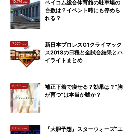
10,774
ベイコム総合体育館の駐車場の
view
台数は？イベント時にも停めら
れる？
7,279
新日本プロレスG1クライマック
view
ス2018の日程と全試合結果とハ
イライトまとめ
6,160
補正下着で痩せる？効果は？”胸
view
が育つ”は本当か嘘か？
6,028
『大胆予想』スターウォーズ”エ
view