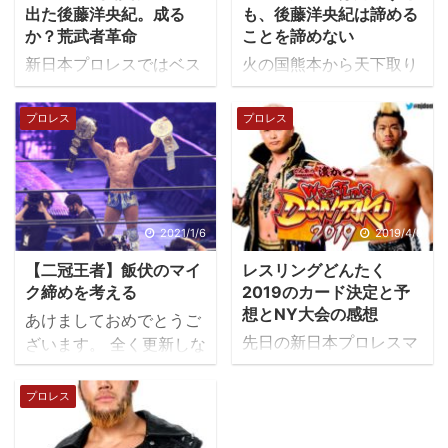
出た後藤洋央紀。成る
も、後藤洋央紀は諦める
か？荒武者革命
ことを諦めない
新日本プロレスではベス
火の国熊本から天下取り
ト・オブ・ザ・スーパー
のために組まれたスペシ
ジュニア26が盛り上がっ
ャルシングルマッチ「後
プロレス
プロレス
ている真っ最中ですが、
藤洋央紀vsジェイ・ホワ
我らが「荒武者」こと後
イト」。 後藤は海外武者
藤洋央紀選手が意味深な
修行から帰ってきてG1ク
ツイートをしていまし
ライマックス初出場初制
た。 危ぶめば道はなし。
覇、ニュージャパンカッ
2021/1/6
2019/4/8
復活への最後のピース、
プを3度制覇しているに
【二冠王者】飯伏のマイ
レスリングどんたく
嵌め込んでくるわ。探さ
もかかわらず、IWGPヘ
ク締めを考える
2019のカード決定と予
ないで下さい#打倒ジェ
ビー級王者には8度挑戦
想とNY大会の感想
あけましておめでとうご
イホワイト#修行あるの
して無戴冠です。 後藤が
先日の新日本プロレスマ
ざいます。 全く更新しな
み
CHAOSに入って早3年ほ
ディソン・スクエア・ガ
いまま年が明けてしまい
pic.twitter.com/gAvktR
ど。IWGP王者になるた
ーデンの試合の結果をふ
ました。反省するととも
プロレス
Jq1w — 後藤 洋央紀
めに、自分を変えるため
まえて、レスリングどん
に、今年はもっと記事を
Goto hirooki
にCHAOSに入ったはず
たく2019のカードが決ま
更新していこうと思いま