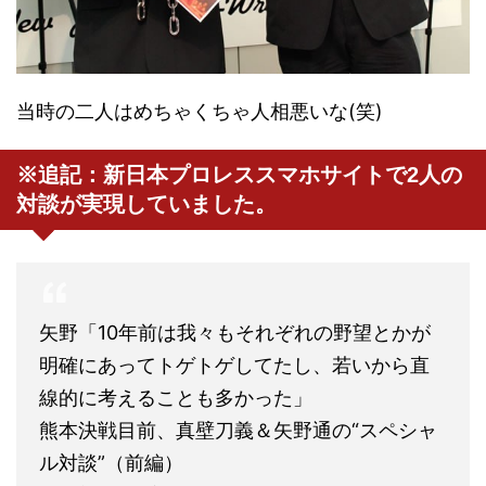
当時の二人はめちゃくちゃ人相悪いな(笑)
※追記：新日本プロレススマホサイトで2人の
対談が実現していました。
矢野「10年前は我々もそれぞれの野望とかが
明確にあってトゲトゲしてたし、若いから直
線的に考えることも多かった」
熊本決戦目前、真壁刀義＆矢野通の“スペシャ
ル対談”（前編）