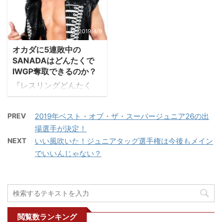
(@510njpw) May 19,
でした。振り返ってみる
りました！ その前に、少
す。（最初だけの意気込
2019 後藤はどこへ行っ
とG1制覇もニュージャパ
しだけNYマディソン・
み） 2021年1月4日東京
てしまうのでしょうか？
ンカップを3度制覇した
スクエア・ガーデンの試
ドームのメインで、遂に
2019/4/9
2014年に発言した「荒武
ときも、ワールドタッグ
合を振り返りましょう。
飯伏幸太選手が二冠王者
者革命」と共にわれらが
リーグを制した時も、
オカダに5連敗中の
マディソン・スクエア・
になりました。 G1二連
殿の行 ...
IWGPインターコンチ王
SANADAはどんたくで
ガーデンの感想 全部の試
覇したのにIWGPを獲れ
IWGP奪取できるのか？
者も、 ...
合を観戦しましたが、前
ないってのはおかしいで
『レスリングどんたく
回のブログでの注目の試
すよね。過去のG1覇者も
2019』のカードが決まっ
合をネタバレと共に感想
IWGPヘビーのベルトは
た。僕もカードが決まる
をつらつらと…。 レスリ
巻いていますしね。（※
PREV
2019年ベスト・オブ・ザ・スーパージュニア26の出
前から5月4日のチケット
ングどんたく2019のカー
殿もいずれ巻きます。中
場選手が決定！
を購入していました。2
ドを考える。新日本プロ
西選手だってG1制覇して
NEXT
いい風吹いた！ジュニアタッグ選手権は今後もメイン
日連続開催だと2日目の4
レスLOVE この中で井上
から時間かかったし…）
でいいんじゃない？
日にIWGPヘビー級のタ
の注目の3カードは、
飯伏選手が二冠王者にな
イトルマッチが組まれる
IWGPヘビー級タイトル
ったことは喜ばしいこと
と予想していました。 そ
マッチ IWGPインターコ
ですが、ひとつ懸念があ
して見事に決定しました
ンチネンタルタイトルマ
ります ...
ね。 ニュージャパンカッ
...
プ決勝でオカダが勝った
閲覧数ランキング