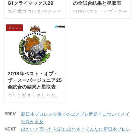
から参戦したことにより
っていたが、これも流れ
G1クライマックス29
の全試合結果と星取表
ヒートアップしていまし
てしまった。 2005年か
新日本プロレスG1クライ
2019ベスト・オブ・スー
たが、相変わらずの口撃
ら続く「NEW JAPAN
マックスが遂にアメリカ
パージュニア26の全試合
はさすがタイチと言った
CUP」は毎年新しい顔が
で開催された。 「真夏の
結果と総評です。2019年
プロレス
ところですね。「ジェ
躍進するいいトーナメン
最強戦士決定戦」の名に
は全戦NJPWWORLDで
フ・コブタ」となじると
トだ。実は我らが”殿”こ
ふさわしい激闘が1カ月
生中継なので嬉しいです
俺は「ガチムチだ！」と
と後藤洋央紀選手が優勝
以上繰り広げられます。
ね。 5月13日(月)ベス
返すジェフ・コブ選手。
3回&準優勝3回という最
KENTAと言えば「ブサイ
ト・オブ・ザ・スーパー
こんなやり取りが生まれ
多記録を持っている。殿
クへの膝蹴り」「go 2
ジュニア26Aブロック試
2018/6/21
るのもタイチならではな
は短期決戦に強いのだ。
sleep」など蹴り技が多
合結果～宮城・仙台サン
いでしょうか？ 対立関係
そんな殿とMr．Ⓡ指
2018年ベスト・オブ・
いのが魅力的なレスラー
プラザホール ＜開幕戦＞
を作りだす上手さは棚橋
定、髙橋裕 ...
ザ・スーパージュニア25
である。NOAH時代の試
BOSJ Aブロック公式
全試合の結果と星取表
や鈴木み ...
合はあまり見ていない
戦・タイガーマス
今年も始まりましたね。
が、いつか新日本プロレ
ク vs. TAKAみちのく
年に一度のジュニア選手
スとNoahの対抗戦で井
BEST OF THE SUPER
の祭典！ベスト・オブ・
上亘とシングルマッチし
Jr.26 Aブロック公式
PREV
新日本プロレス会場でのコスプレ問題？についてメイ
ザ・スーパージュニア！
たのが印象的だった。 結
戦！ 第5試合、タイガー
社長が言及
今回で25回目となる大会
果から言ってしまうと
マスク VS
NEXT
出たいと言ったらG1に出れる？そんなに新日本プロレ
です。 2018年、新日本
「G1開幕戦でのセミファ
@takam777！ 先シリー