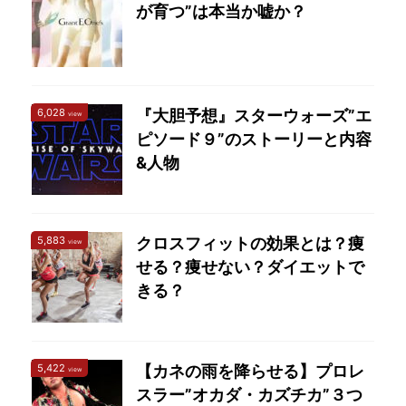
が育つ”は本当か嘘か？
6,028
『大胆予想』スターウォーズ”エ
view
ピソード９”のストーリーと内容
&人物
5,883
クロスフィットの効果とは？痩
view
せる？痩せない？ダイエットで
きる？
5,422
【カネの雨を降らせる】プロレ
view
スラー”オカダ・カズチカ”３つ