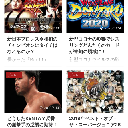
2019/5/3
2020/2/29
新日本プロレス令和初の
新型コロナの影響でレス
チャンピオンにタイチは
リングどんたくのカード
なれるのか？
が未知の領域に！
長かった『Rord to
新型コロナウイルスの影
Dontaku』も最終の福岡
響で新日本プロレスが中
国際センター2連戦を残
止を発表した「旗揚げ記
プロレス
プロレス
すところまで来た。 そし
念日」「NEW JAPAN
て、「令和」初のタイト
CUP」~3月15日大会ま
ルマッチとなる「NEVER
で。 旗揚げ記念日では現
無差別級選手権」ジェ
二冠王者の内藤哲也と現
フ・コブvsタイチの一戦
IWGPジュニアヘビーチ
2019/7/10
2019/6/6
が行われます。 ジェフ・
ャンピオンの髙橋ヒロム
どうしたKENTA？反骨
2019年ベスト・オブ・
コブ選手がシリーズ後半
の師弟対決に注目が集ま
の蹴撃手の逆襲に期待！
ザ・スーパージュニア26