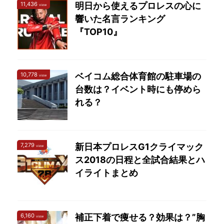
11,436
明日から使えるプロレスの心に
view
響いた名言ランキング
『TOP10』
10,778
ベイコム総合体育館の駐車場の
view
台数は？イベント時にも停めら
れる？
7,279
新日本プロレスG1クライマック
view
ス2018の日程と全試合結果とハ
イライトまとめ
6,160
補正下着で痩せる？効果は？”胸
view