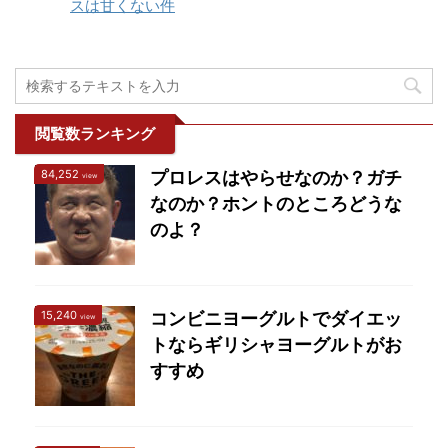
スは甘くない件
プロレスでベスト・オ
イナルにしてはつまらな
ズから痛めている、タイ
ブ・ザ・スーパージュニ
い試合」だったと言わざ
ガーマスクの膝に攻撃を
ア25（ BEST OF THE
るを得ない。これなら鈴
あびせるTAKAみちの ...
SUPER Jr.25 ）の全試合
木みのるをG1に出した方
の結果と星取表を随時更
が ...
新していきます。 ベス
閲覧数ランキング
ト・オブ・ザ・スーパー
84,252
プロレスはやらせなのか？ガチ
ジュニアとは？ 新日本プ
view
なのか？ホントのところどうな
ロレスのシリーズの1つ
で、その年のジュニア選
のよ？
手のナンバーワンを決め
る大会です。 ジュニアと
は？ 階級のことです。新
15,240
コンビニヨーグルトでダイエッ
view
日本プロレスでは体重別
トならギリシャヨーグルトがお
に階級を分けており、
すすめ
100キロ以上の ...