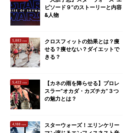
ピソード９”のストーリーと内容
&人物
5,883
クロスフィットの効果とは？痩
view
せる？痩せない？ダイエットで
きる？
5,422
【カネの雨を降らせる】プロレ
view
スラー”オカダ・カズチカ”３つ
の魅力とは？
4,188
スターウォーズ！エリンケリー
view
マン演じるエンフィスネスト辛