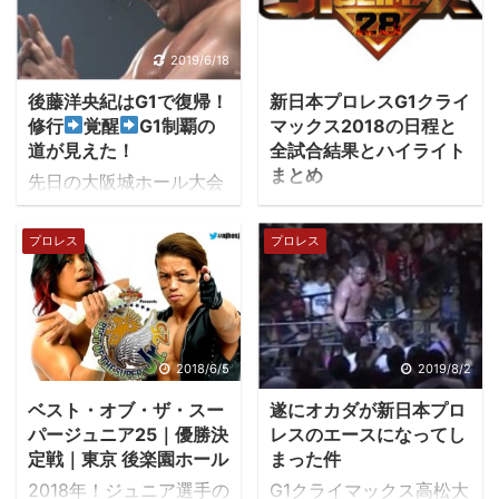
2019/6/18
2018/8/25
後藤洋央紀はG1で復帰！
新日本プロレスG1クライ
修行
覚醒
G1制覇の
マックス2018の日程と
道が見えた！
全試合結果とハイライト
まとめ
先日の大阪城ホール大会
新日本プロレス真夏の最
でのインパクトが強すぎ
強決定戦『G1
て、元々薄まりつつあっ
プロレス
プロレス
CLIMAX28』（以下G1ク
た存在感が風前の灯にな
ライマックス）が2018年
っている我らが殿こと後
7月14日から始まりま
藤洋央紀。 「探さないで
す。このブログはG1クラ
ください」＃打倒ジェイ
イマックスの結果とハイ
ホワイト と呟いてから姿
2018/6/5
2019/8/2
ライト動画をサクッと紹
を見せず、ベスト・オ
ベスト・オブ・ザ・スー
遂にオカダが新日本プロ
介しています。 気になる
ブ・ザ・スーパージュニ
パージュニア25｜優勝決
レスのエースになってし
出場選手と日程と対戦カ
ア26の優勝決定戦の両国
定戦｜東京 後楽園ホール
まった件
ード、星取表をご紹介し
国技館、ドミニオン大阪
2018年！ジュニア選手の
G1クライマックス高松大