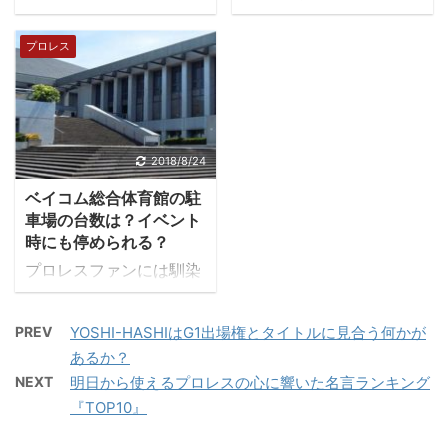
ます。 今年のベスト・オ
城ホールにも登場せず、
祭典！ベスト・オブ・
会の『オカダ・カズチカ
ブ・ザ・スーパージュニ
これから始まるKIZUNA
ザ・スーパージュニア25
vsランス・アーチャー」
アを見逃した方はコチラ
プロレス
ロードのカードにも名前
の優勝決定戦です。 優勝
の試合を観ていました
から 結果を知りたい人は
はありません。これは相
決定戦はメインですが、
が、遂にオカダが新日本
目次から各会場をクリッ
当ハードな修行をしてい
ベスト・オブ・ザ・スー
プロレスのエースになっ
クしてください。 新日本
るのでしょう。 2019年
パージュニアに参戦した
てしまいました。 え？も
プロレスのG1クライマッ
再び修行の旅に出た後藤
選手の試合もありますか
う実質エースだろ？って
2018/8/24
クスって何？ G1クライ
洋央紀。成るか？荒武者
ら、数試合レビューした
感じている人もいます
マックスは今年で28回目
革命 修行したままG1に
ベイコム総合体育館の駐
いと思います。 それにし
が、自他共に認める”エ
を迎え、新日本プロレス
エントリーされないって
車場の台数は？イベント
ても優勝決定戦が平日は
ース”が新日本プロレス
が開催する大会です。 基
時にも停められる？
こともあるの ...
少し残念ですね。来年か
には1人いますからね。
本 ...
プロレスファンには馴染
らはもう少し広い会場で
しかし、今回の件でエー
みの深いベイコム総合体
土日のどちらかにやって
ス交代の日も近いかもし
育館。新日本プロレスの
欲しいし、新日本ワール
れません。 G1クライマ
PREV
YOSHI-HASHIはG1出場権とタイトルに見合う何かが
会場として人気が高く、
ドでは全戦Live中継して
ックス29高松大会第7試
あるか？
レスラーの評価も上々で
欲しいです。 今回も2試
合での出来事 第7試合は
NEXT
明日から使えるプロレスの心に響いた名言ランキング
す。 そんなベイコム総合
合目まで無料で視聴でき
「オカダ・カズチカvsラ
『TOP10』
体育館ってイベント時に
ます！ 「BEST OF THE
ンスアーチャー」の試合
は駐車場ってどの程度で