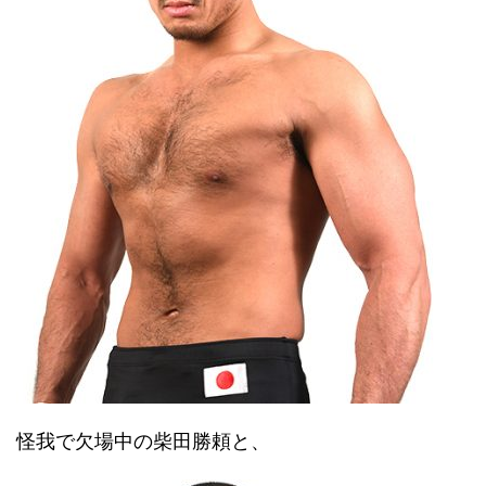
怪我で欠場中の柴田勝頼と、