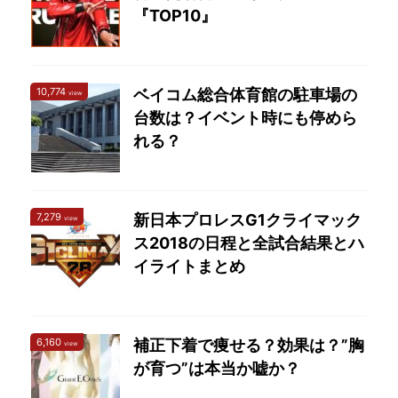
『TOP10』
10,774
ベイコム総合体育館の駐車場の
view
台数は？イベント時にも停めら
れる？
7,279
新日本プロレスG1クライマック
view
ス2018の日程と全試合結果とハ
イライトまとめ
6,160
補正下着で痩せる？効果は？”胸
view
が育つ”は本当か嘘か？