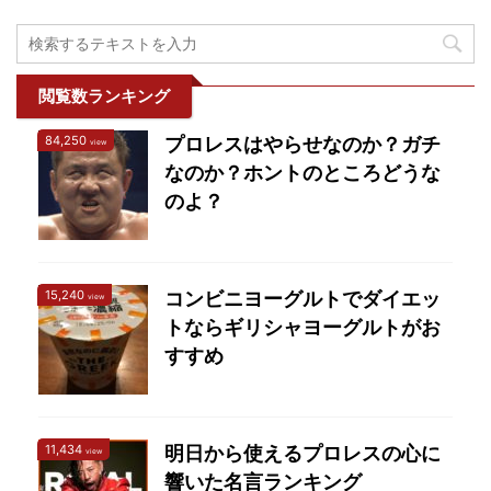
SUPER Jr. 25」の模様を
で、ランスは負けると決
埋まってしまうのか？施
2試合目までYoutubeで
勝進出は不可能になる大
設内で飲み物とか買える
無料 ...
事な一戦でした。序盤か
のかをまとめてみまし
らパワーでオカダ ...
た。 施設名 ベイコム総
閲覧数ランキング
合体育館 所在地 〒660-
84,250
プロレスはやらせなのか？ガチ
0805 兵庫県尼崎市西
view
なのか？ホントのところどうな
長洲町1丁目4-1 電話 06-
6489-2027（ベイコム総
のよ？
合体育館内事務所） 月曜
休館 FAX 06-6489-
2086（ベイコム総合体
15,240
コンビニヨーグルトでダイエッ
view
育館内事務所） 月曜休館
トならギリシャヨーグルトがお
駐車場 有（有料） ベイ
すすめ
コ ...
11,434
明日から使えるプロレスの心に
view
響いた名言ランキング