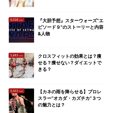
6,028
『大胆予想』スターウォーズ”エ
view
ピソード９”のストーリーと内容
&人物
5,883
クロスフィットの効果とは？痩
view
せる？痩せない？ダイエットで
きる？
5,422
【カネの雨を降らせる】プロレ
view
スラー”オカダ・カズチカ”３つ
の魅力とは？