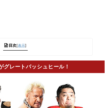
目次
[
表示
]
がグレートバッシュヒール！