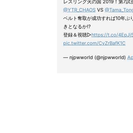
レスリング火の国 2019！第7
@YTR_CHAOS
VS
@Tama_Ton
ベルト奪取が成功すれば10年ぶ
きとなるか⁉︎
登録＆視聴▷
https://t.co/4EpJ
pic.twitter.com/CvZrBafK1C
— njpwworld (@njpwworld)
Ap