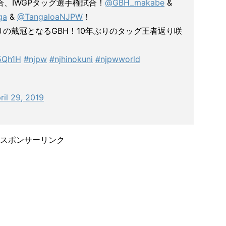
試合、IWGPタッグ選手権試合！
@GBH_makabe
&
ga
&
@TangaloaNJPW
！
りの戴冠となるGBH！10年ぶりのタッグ王者返り咲
j5Qh1H
#njpw
#njhinokuni
#njpwworld
ril 29, 2019
スポンサーリンク