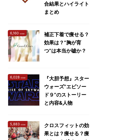
合結果とハイライト
まとめ
6,160
補正下着で痩せる？
view
効果は？”胸が育
つ”は本当か嘘か？
6,028
『大胆予想』スター
view
ウォーズ”エピソー
ド９”のストーリー
と内容&人物
5,883
クロスフィットの効
view
果とは？痩せる？痩