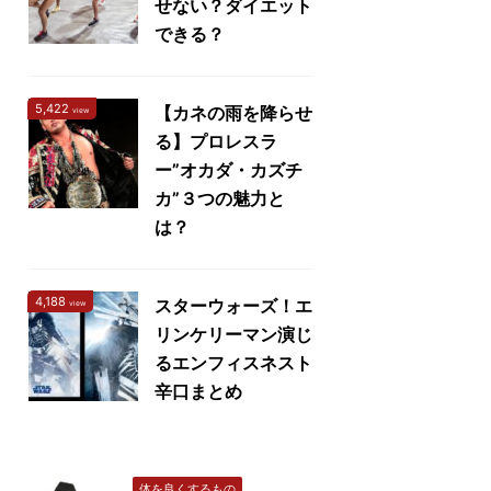
せない？ダイエット
できる？
5,422
【カネの雨を降らせ
view
る】プロレスラ
ー”オカダ・カズチ
カ”３つの魅力と
は？
4,188
スターウォーズ！エ
view
リンケリーマン演じ
るエンフィスネスト
辛口まとめ
体を良くするもの