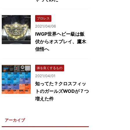
プロレス
2021/04/06
IWGP世界ヘビー級は飯
伏からオスプレイ、鷹木
信悟へ
体を良くするもの
2021/04/01
知ってた？クロスフィッ
トのガールズWODが７つ
増えた件
アーカイブ