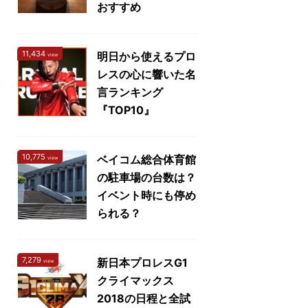
おすすめ
11,434
明日から使えるプロ
view
レスの心に響いた名
言ランキング
『TOP10』
10,775
ベイコム総合体育館
view
の駐車場の台数は？
イベント時にも停め
られる？
7,279
新日本プロレスG1
view
クライマックス
2018の日程と全試