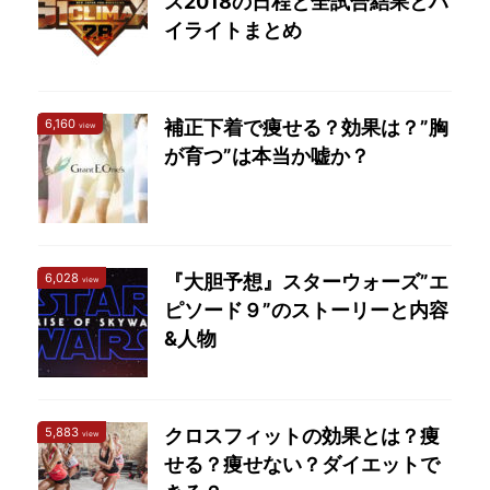
ス2018の日程と全試合結果とハ
イライトまとめ
6,160
補正下着で痩せる？効果は？”胸
view
が育つ”は本当か嘘か？
6,028
『大胆予想』スターウォーズ”エ
view
ピソード９”のストーリーと内容
&人物
5,883
クロスフィットの効果とは？痩
view
せる？痩せない？ダイエットで