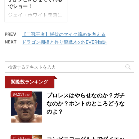
を仕掛けたのは棚橋選手
にまとめています。
でショー！
マッチなど個人 ...
2011年から6年連続 ...
です。さすがというか、
2019年ベスト・オブ・
ジェイ・ホワイト問題に
うまいですね。 NEVER
ザ・スーパージュニア26
ファンがざわめくなか、
はあくまでも通過点とす
の出場選手が決定！
IWGPジュニア王座選手
る発言がなぜ炎上してい
2019年ベスト・オブ・ス
PREV
【二冠王者】飯伏のマイク締めを考える
権で注目のカードが決定
るのか？ 棚橋曰く、鷹木
ーパージュニア26の結果
NEXT
ドラゴン棚橋と昇り龍鷹木のNEVER物語
した。 【2月10日（水）
は「テレビ版ではなく
はコチラのページに全戦
広島大会の全カードが決
て、劇場版のジャイア
まとめています。 ベス
定！】 ・メインはヒロム
ン」！ さらに「NEVER
ト・オブ・スーパージュ
とSHOのIWGPジュニア
というベルトへの俺のス
ニア26【Aブロック】出
戦！ ・セミはG.o.D vsタ
タンスは、まだあまりい
場者 タイガーマスク
閲覧数ランキング
イチ＆ザックのIWGPタ
ろんなとこでは言ってな
SHO ドラゴン・リー テ
ッグ戦！ ・ワトvs
いけど、“獲って ...
ィタン ...
84,251
プロレスはやらせなのか？ガチ
view
BUSHIが一騎打ち！
なのか？ホントのところどうな
https://t.co/ccCF9AeFD
のよ？
k#njnbg #njpw
pic.twitter.com/WSI0gQ
hmCX — 新日本プロレ
スリング株式会社
15,240
view