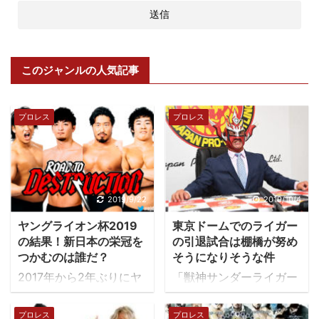
このジャンルの人気記事
プロレス
プロレス
2019/9/22
2019/10/4
ヤングライオン杯2019
東京ドームでのライガー
の結果！新日本の栄冠を
の引退試合は棚橋が努め
つかむのは誰だ？
そうになりそうな件
2017年から2年ぶりにヤ
「獣神サンダーライガー
ングライオン杯が開催さ
は引退します」2020年
れます。 ヤングライオン
のイッテンヨン東京ドー
プロレス
プロレス