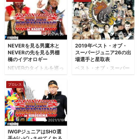
杯とは新日本の若手を中
ム大会で獣神サンダーラ
心にしたリーグ戦で1985
イガーが引退します。 あ
年の第１回大会から
と3ヵ月ほどですが、ラ
2005年まで計11回開催
イガーの引退試合の相手
されており、過去の優勝
は誰が努めるのか？むし
2021/1/25
2019/5/13
者は小杉俊二、山田恵
ろ誰だったら務まるの
NEVERを見る男鷹木と
2019年ベスト・オブ・
一、蝶野正洋、山本広
か？と色んな憶測があり
NEVERの先を見る男棚
スーパージュニア26の出
吉、小島聡、中西学、石
ますが、僕の予想では棚
橋のイデオロギー
場選手と星取表
澤常光、鈴木健三、田口
橋弘至が獣神サンダーラ
NEVERのタイトルを巡っ
ベスト・オブ・スーパー
隆祐、後藤洋央紀、北村
イガーの引退試合を引き
ての前哨戦がすさまじ
ジュニア26の星取表が新
克己。 優勝者は海外武者
受けると予想します。と
い。もともと両者とも試
日本プロレス公式サイト
プロレス
修行に行けたり、若手ト
いうか消去法で棚橋弘至
合巧者で、駆け引き上
で発表されました。 令和
ップの座を手中に収める
しかいない気がします。
手、試合後のコメントも
最初のベスト・オブ・ス
ことができます。 新日本
東京ドームへのテーマが
秀逸ですから盛り上がら
ーパージュニアは最高人
プロレス所属の若手選手
見つからない棚橋弘至 新
ないわけないんですけど
数の20名の参加人数で
は第1試合や第2試合（い
日本プロレスのエースと
ね。 ここにきてNEVER
す。 勝ち点のルールや優
2021/1/19
わゆる前座試合）のタッ
して団体を引っ張ってき
に対するイデオロギー論
勝決定戦に上がるための
グマッチへの参加がメイ
た棚橋弘至。イッテンヨ
IWGPジュニアはSHO選
争が起きています。これ
条件などはこちらの記事
ンイベントで、シングル
ン東京ドーム大会では
手がシビレさせてくれる