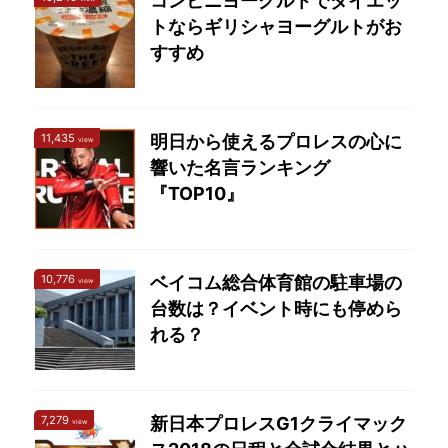
コンビニヨーグルトでダイエッ
(@njpw1972) January
トならギリシャヨーグルトがお
12, 2021 髙 ...
すすめ
11,435
明日から使えるプロレスの心に
view
響いた名言ランキング
『TOP10』
10,776
ベイコム総合体育館の駐車場の
view
台数は？イベント時にも停めら
れる？
7,279
新日本プロレスG1クライマック
view