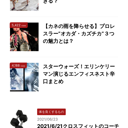
きる？
5,422
【カネの雨を降らせる】プロレ
view
スラー”オカダ・カズチカ”３つ
の魅力とは？
4,188
スターウォーズ！エリンケリー
view
マン演じるエンフィスネスト辛
口まとめ
体を良くするもの
2021/06/23
2021/6/21クロスフィットのコーチ