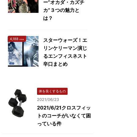
ー”オカダ・カズチ
カ”３つの魅力と
は？
4,188
スターウォーズ！エ
view
リンケリーマン演じ
るエンフィスネスト
辛口まとめ
体を良くするもの
2021/06/23
2021/6/21クロスフィッ
トのコーチがいなくて困
っている件