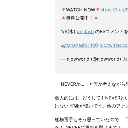
WATCH NOW
https://t.c
無料公開中！
1/6(水)
#njdash
のBSコメント
.
@tanahashi1_100
pic.twitter
— njpwworld (@njpwworld)
Ja
「NEVERか…」と何か考えながら
個人的には、どうしてもNEVER
はない”印象が強いです。他のファ
棚橋選手もそう思っていたので、「いや
か！ NEVERに再起を懸けます