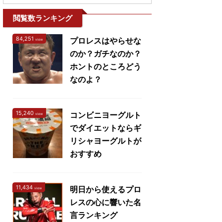
閲覧数ランキング
84,251
プロレスはやらせな
view
のか？ガチなのか？
ホントのところどう
なのよ？
15,240
コンビニヨーグルト
view
でダイエットならギ
リシャヨーグルトが
おすすめ
11,434
明日から使えるプロ
view
レスの心に響いた名
言ランキング