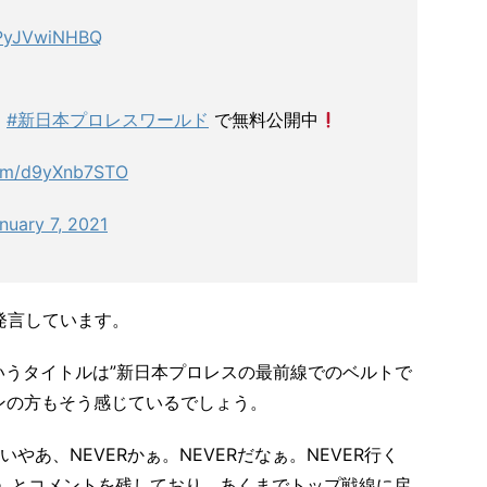
o/PyJVwiNHBQ
を
#新日本プロレスワールド
で無料公開中
.com/d9yXnb7STO
nuary 7, 2021
発言しています。
というタイトルは”新日本プロレスの最前線でのベルトで
ンの方もそう感じているでしょう。
あ、NEVERかぁ。NEVERだなぁ。NEVER行く
よ。」とコメントを残しており、あくまでトップ戦線に戻