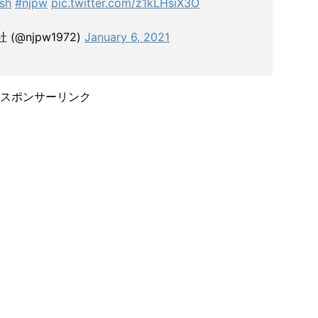
sh
#njpw
pic.twitter.com/z1kLHsiX3O
@njpw1972)
January 6, 2021
スポンサーリンク