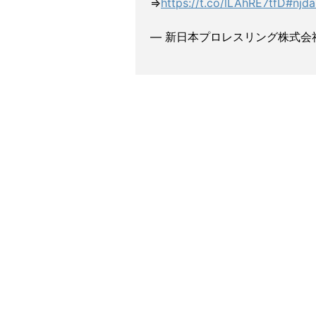
⇒
https://t.co/lLAhRE7tfD
#njda
— 新日本プロレスリング株式会社 (