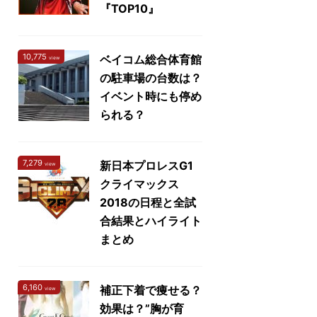
『TOP10』
10,775
ベイコム総合体育館
view
の駐車場の台数は？
イベント時にも停め
られる？
7,279
新日本プロレスG1
view
クライマックス
2018の日程と全試
合結果とハイライト
まとめ
6,160
補正下着で痩せる？
view
効果は？”胸が育