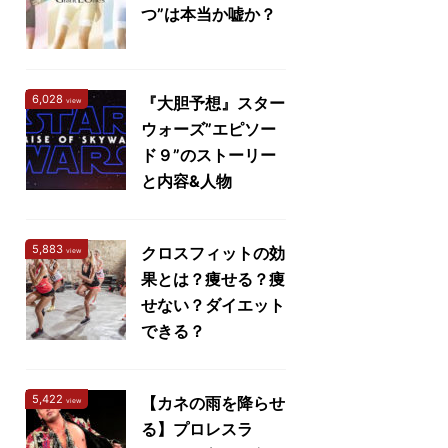
つ”は本当か嘘か？
6,028
『大胆予想』スター
view
ウォーズ”エピソー
ド９”のストーリー
と内容&人物
5,883
クロスフィットの効
view
果とは？痩せる？痩
せない？ダイエット
できる？
5,422
【カネの雨を降らせ
view
る】プロレスラ